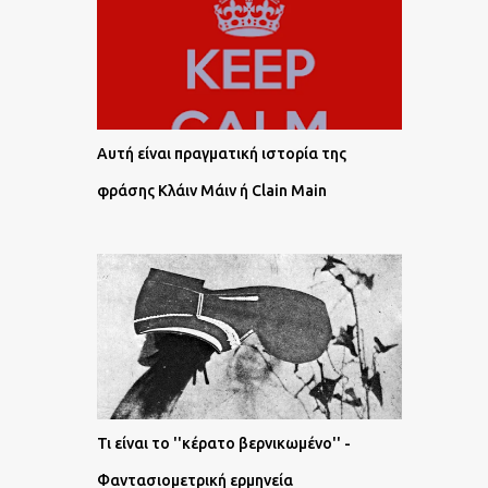
Αυτή είναι πραγματική ιστορία της
φράσης Κλάιν Μάιν ή Clain Main
Τι είναι το ''κέρατο βερνικωμένο'' -
Φαντασιομετρική ερμηνεία