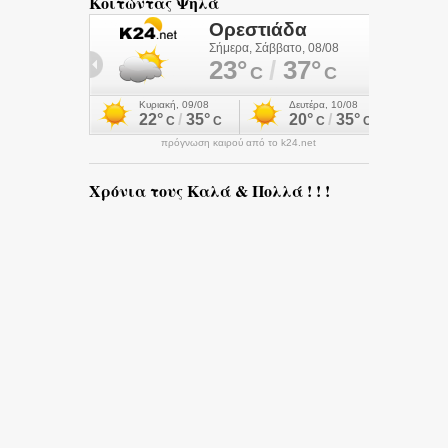
Κοιτώντας Ψηλά
πρόγνωση καιρού από το k24.net
Χρόνια τους Καλά & Πολλά ! ! !