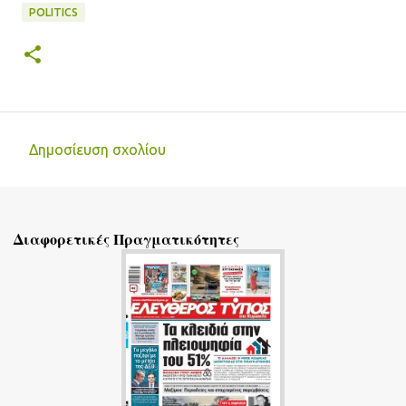
POLITICS
Δημοσίευση σχολίου
Σ
χ
ό
Διαφορετικές Πραγματικότητες
λ
ι
α