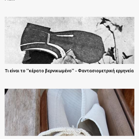
Τι είναι το ''κέρατο βερνικωμένο'' - Φαντασιομετρική ερμηνεία