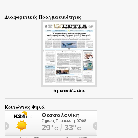
χ
ό
Διαφορετικές Πραγματικότητες
λ
ι
α
πρωτοσέλιδα
Κοιτώντας Ψηλά