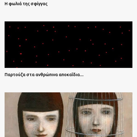
Η φωλιά της σφίγγας
Παρτούζα στα ανθρώπινα αποκαΐδια....