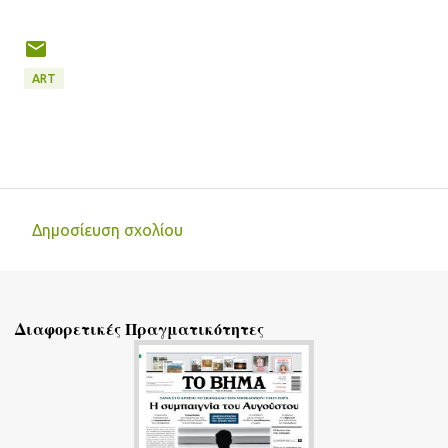
ART
Δημοσίευση σχολίου
Σ
χ
ό
Διαφορετικές Πραγματικότητες
λ
ι
α