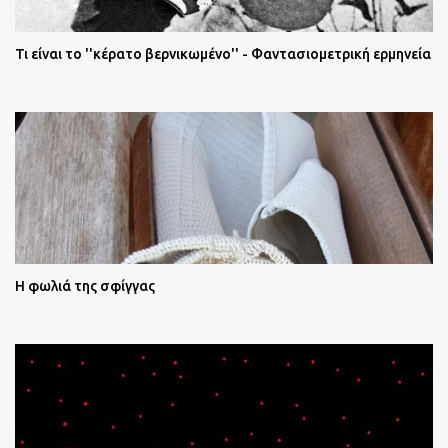
Τι είναι το ''κέρατο βερνικωμένο'' - Φαντασιομετρική ερμηνεία
Η φωλιά της σφίγγας