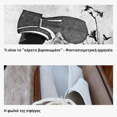
Τι είναι το ''κέρατο βερνικωμένο'' - Φαντασιομετρική ερμηνεία
Η φωλιά της σφίγγας