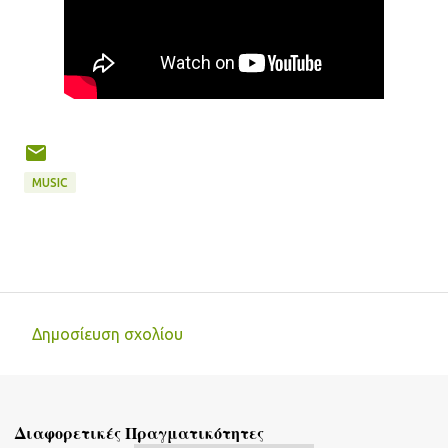
MUSIC
Δημοσίευση σχολίου
Σ
χ
ό
Διαφορετικές Πραγματικότητες
λ