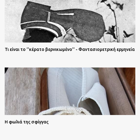
Τι είναι το ''κέρατο βερνικωμένο'' - Φαντασιομετρική ερμηνεία
Η φωλιά της σφίγγας