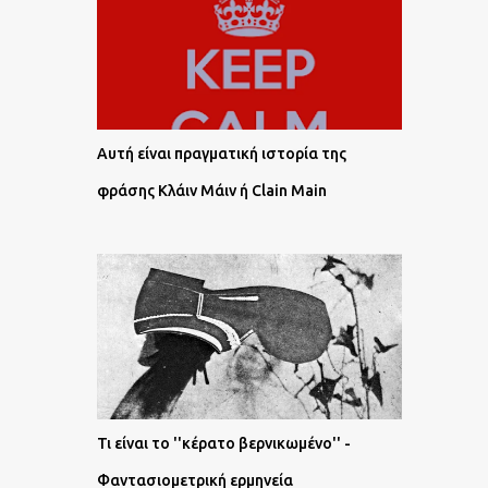
Αυτή είναι πραγματική ιστορία της
φράσης Κλάιν Μάιν ή Clain Main
Τι είναι το ''κέρατο βερνικωμένο'' -
Φαντασιομετρική ερμηνεία