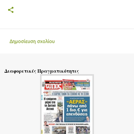
Δημοσίευση σχολίου
Σ
χ
ό
Διαφορετικές Πραγματικότητες
λ
ι
α