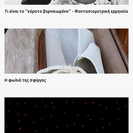
Τι είναι το ''κέρατο βερνικωμένο'' - Φαντασιομετρική ερμηνεία
Η φωλιά της σφίγγας