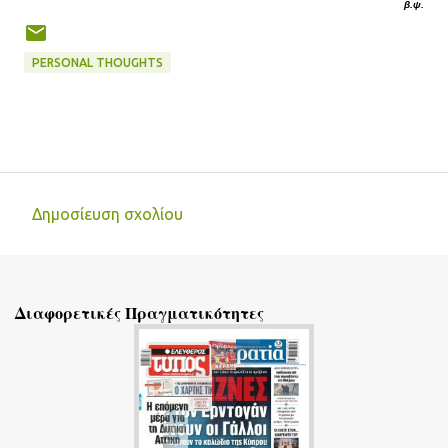
β.ψ.
PERSONAL THOUGHTS
Δημοσίευση σχολίου
Σ
χ
ό
Διαφορετικές Πραγματικότητες
λ
ι
α