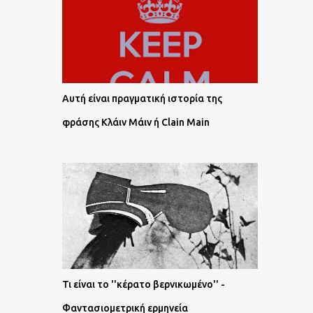
Αυτή είναι πραγματική ιστορία της
φράσης Κλάιν Μάιν ή Clain Main
Τι είναι το ''κέρατο βερνικωμένο'' -
Φαντασιομετρική ερμηνεία