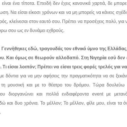
 είναι ένα τίποτα. Επειδή δεν έχεις κανονικά χαρτιά, δε μπορε
ωση. Να είσαι είκοσι χρόνων και να μη μπορείς να κάνεις σχέδι
ρός, κλείνεσαι στον εαυτό σου. Πρέπει να προσέχεις πολύ, για 
γύρω σου ως εν δυνάμει εχθρούς.
ι; Γεννήθηκες εδώ, τραγουδάς τον εθνικό ύμνο της Ελλάδας
ου. Και όμως σε θεωρούν αλλοδαπό. Στη Νιγηρία εσύ δεν 
 Τι είσαι λοιπόν; Πρέπει να είσαι τρεις φορές τρελός για ν
ε δόντια για να μην αφήσεις την πραγματικότητα να σε ξεκάνε
 τη μουσική και με το θέατρο του δρόμου. Τώρα δουλεύω
που διοργανώνει και πολλά ενδιαφέροντα event με μεταν
δώ και δυο χρόνια. Το μέλλον; Το μέλλον, φίλε μου, είναι τα ό
…