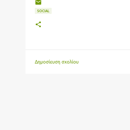
SOCIAL
Δημοσίευση σχολίου
Σ
χ
ό
λ
ι
α