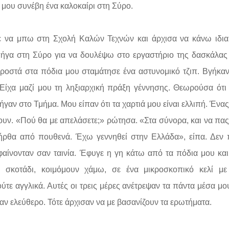
μου συνέβη ένα καλοκαίρι στη Σύρο.
 να μπω στη Σχολή Καλών Τεχνών και άρχισα να κάνω ιδια
πήγα στη Σύρο για να δουλέψω στο εργαστήριο της δασκάλας
ροστά στα πόδια μου σταμάτησε ένα αστυνομικό τζιπ. Βγήκα
 Είχα μαζί μου τη ληξιαρχική πράξη γέννησης. Θεωρούσα ότι
ήγαν στο Τμήμα. Μου είπαν ότι τα χαρτιά μου είναι ελλιπή. Ένα
σουν. «Πού θα με απελάσετε;» ρώτησα. «Στα σύνορα, και να πα
ήρθα από πουθενά. Έχω γεννηθεί στην Ελλάδα», είπα. Δεν
αίνονταν σαν ταινία. Έφυγε η γη κάτω από τα πόδια μου και
το σκοτάδι, κοιμόμουν χάμω, σε ένα μικροσκοπικό κελί μ
ύτε αγγλικά. Αυτές οι τρεις μέρες ανέτρεψαν τα πάντα μέσα μο
ν ελεύθερο. Τότε άρχισαν να με βασανίζουν τα ερωτήματα.