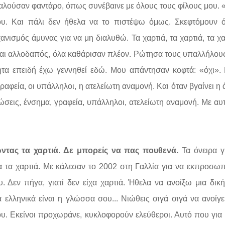
καλούσαν φαντάρο, όπως συνέβαινε με όλους τους φίλους μου. 
μου. Και πάλι δεν ήθελα να το πιστέψω όμως. Σκεφτόμουν ό
ανισμός άμυνας για να μη διαλυθώ. Τα χαρτιά, τα χαρτιά, τα χα
ά και αλλοδαπός, όλα καθάρισαν πλέον. Ρώτησα τους υπαλλήλου
τα επειδή έχω γεννηθεί εδώ. Μου απάντησαν κοφτά: «όχι».
γραφεία, οι υπάλληλοι, η ατελείωτη αναμονή. Και όταν βγαίνει η 
ώσεις, ένσημα, γραφεία, υπάλληλοι, ατελείωτη αναμονή. Με αυ
ντας τα χαρτιά. Δε μπορείς να πας πουθενά.
Τα όνειρα γ
σα τα χαρτιά. Με κάλεσαν το 2002 στη Γαλλία για να εκπροσ
 Δεν πήγα, γιατί δεν είχα χαρτιά. Ήθελα να ανοίξω μια δικ
α ελληνικά είναι η γλώσσα σου... Νιώθεις σιγά σιγά να ανοίγε
ου. Εκείνοι προχωράνε, κυκλοφορούν ελεύθεροι. Αυτό που για