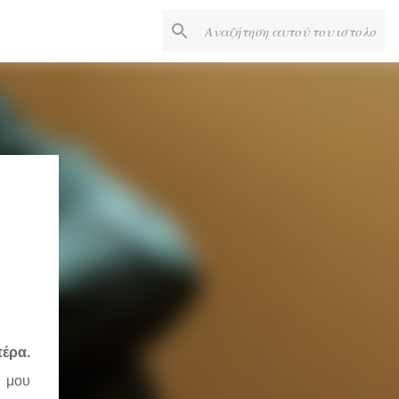
τέρα.
α μου