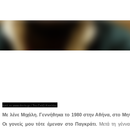
Μετάβαση στο κύριο περιεχόμενο
Από το www.doctv.gr / Του Γκάζι Καπλάνι
Με λένε Μιχάλη. Γεννήθηκα το 1980 στην Αθήνα, στο Μη
Οι γονείς μου τότε έμεναν στο Παγκράτι.
Μετά τη γένν