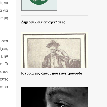
ίς να
α για
να μη
Δημοφιλείς αναρτήσεις
, στο
έχεις
α μην
ι. Τι
 στον
Ιστορία της Κάσου που έγινε τραγούδι
άστες
νειρά