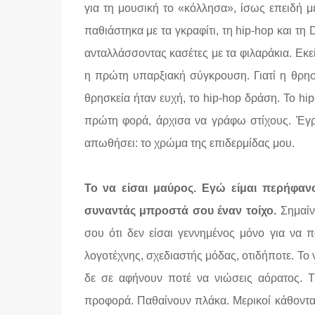
για τη μουσική το «κόλλησα», ίσως επειδή
παθιάστηκα με τα γκραφίτι, τη hip-hop και τ
ανταλλάσσοντας κασέτες με τα φιλαράκια. Εκε
η πρώτη υπαρξιακή σύγκρουση. Γιατί η θρησκ
θρησκεία ήταν ευχή, το hip-hop δράση. Το hip-
πρώτη φορά, άρχισα να γράφω στίχους. Έγρα
απωθήσει: το χρώμα της επιδερμίδας μου.
Το να είσαι μαύρος. Εγώ είμαι περήφανο
συναντάς μπροστά σου έναν τοίχο.
Σημαίνε
σου ότι δεν είσαι γεννημένος μόνο για να π
λογοτέχνης, σχεδιαστής μόδας, οτιδήποτε. Το ν
δε σε αφήνουν ποτέ να νιώσεις αόρατος. Τ
προφορά. Παθαίνουν πλάκα. Μερικοί κάθονται 