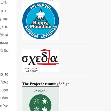
«Φίλε
τι οι
ρτιά.
ς στο
 Μετά
άδεια
τά θα
ια το
ωπήσω
The Project / running365.gr
ή μου
ι ένα
 σένα