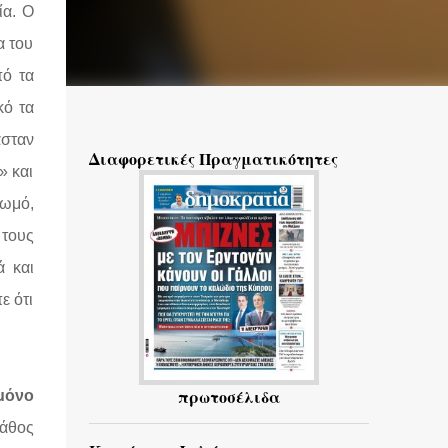
ία. Ο
α του
πό τα
κό τα
ασταν
Διαφορετικές Πραγματικότητες
» και
κωμό,
 τους
ά και
ε ότι
πρωτοσέλιδα
 μόνο
άθος