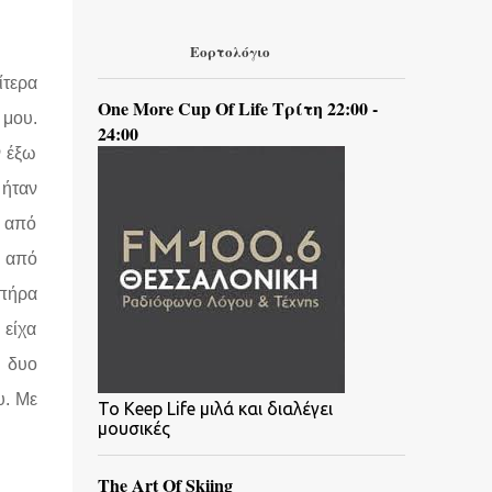
Εορτολόγιο
ίτερα
One More Cup Of Life Τρίτη 22:00 -
 μου.
24:00
ν έξω
 ήταν
ς από
ς από
 πήρα
 είχα
ε δυο
υ. Με
To Keep Life μιλά και διαλέγει
μουσικές
The Art Of Skiing