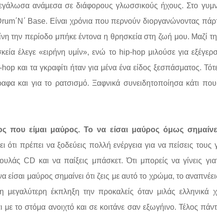
 μεγάλωσα ανάμεσα σε διάφορους γλωσσικούς ήχους. Στο γυμ
η Drum΄Ν΄ Βase. Είναι χρόνια που περνούν διοργανώνοντας πάρτ
ίνη την περίοδο μπήκε έντονα η θρησκεία στη ζωή μου. Μαζί τη
εία έλεγε «ειρήνη υμίν», ενώ το hip-hop μιλούσε για εξέγερ
hop και τα γκραφίτι ήταν για μένα ένα είδος ξεσπάσματος. Τότε
φα και για το ρατσισμό. Ξαφνικά συνειδητοποίησα κάτι που
ς που είμαι μαύρος. Το να είσαι μαύρος όμως σημαίνει
ι ότι πρέπει να ξοδεύεις πολλή ενέργεια για να πείσεις τους
ουλάς CD και να παίξεις μπάσκετ. Ότι μπορείς να γίνεις για
α είσαι μαύρος σημαίνει ότι ζεις με αυτό το χρώμα, το αναπνέεις
η μεγαλύτερη έκπληξη την προκαλείς όταν μιλάς ελληνικά 
με το στόμα ανοιχτό και σε κοιτάνε σαν εξωγήινο. Τέλος πάντ