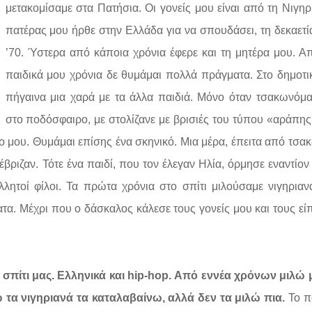
μετακομίσαμε στα Πατήσια. Οι γονείς μου είναι από τη Νιγηρ
πατέρας μου ήρθε στην Ελλάδα για να σπουδάσει, τη δεκαετί
’70. Ύστερα από κάποια χρόνια έφερε και τη μητέρα μου. Α
παιδικά μου χρόνια δε θυμάμαι πολλά πράγματα. Στο δημοτι
πήγαινα μια χαρά με τα άλλα παιδιά. Μόνο όταν τσακωνόμ
στο ποδόσφαιρο, με στολίζανε με βρισιές του τύπου «αράπης
 μου. Θυμάμαι επίσης ένα σκηνικό. Μια μέρα, έπειτα από τσα
έβριζαν. Τότε ένα παιδί, που τον έλεγαν Ηλία, όρμησε εναντίον
λλητοί φίλοι. Τα πρώτα χρόνια στο σπίτι μιλούσαμε νιγηριαν
τα. Μέχρι που ο δάσκαλος κάλεσε τους γονείς μου και τους είπ
 σπίτι μας. Ελληνικά και hip-hop. Από εννέα χρόνων μιλώ
 τα νιγηριανά τα καταλαβαίνω, αλλά δεν τα μιλώ πια.
Το π