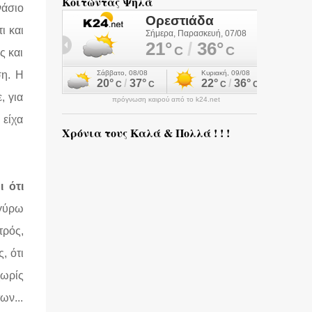
Κοιτώντας Ψηλά
νάσιο
ι και
ς και
ση. Η
, για
πρόγνωση καιρού από το k24.net
 είχα
Χρόνια τους Καλά & Πολλά ! ! !
 ότι
 γύρω
τρός,
, ότι
χωρίς
ων...