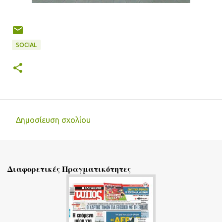
SOCIAL
Δημοσίευση σχολίου
Σ
χ
ό
Διαφορετικές Πραγματικότητες
λ
ι
α