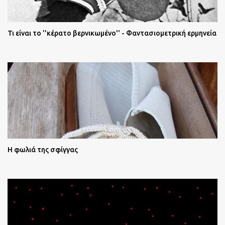
Τι είναι το ''κέρατο βερνικωμένο'' - Φαντασιομετρική ερμηνεία
Η φωλιά της σφίγγας