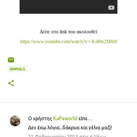
Δείτε στο link που ακολουθεί
https://www.youtube.com/watch?v=-K4f0e2M0r8
ANIMALS
Ο χρήστης
KaPaworld
είπε…
Σ
Δεν έχω λόγια...δάκρυα και γέλια μαζί!
χ
21 Φεβρουαρίου 2013 στις 6:19 μ.μ.