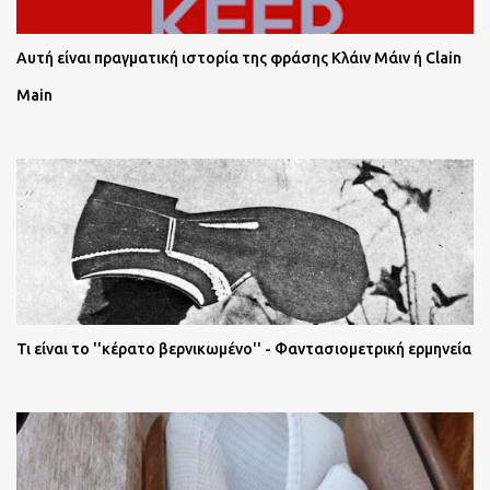
Αυτή είναι πραγματική ιστορία της φράσης Κλάιν Μάιν ή Clain
Main
Τι είναι το ''κέρατο βερνικωμένο'' - Φαντασιομετρική ερμηνεία