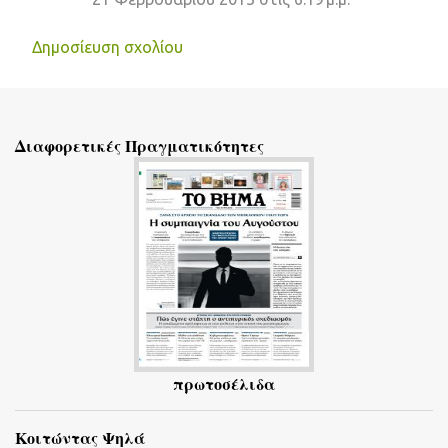
ό
λ
Δημοσίευση σχολίου
ι
α
Διαφορετικές Πραγματικότητες
πρωτοσέλιδα
Κοιτώντας Ψηλά