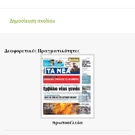
Δημοσίευση σχολίου
Σ
χ
ό
Διαφορετικές Πραγματικότητες
λ
ι
α
πρωτοσέλιδα