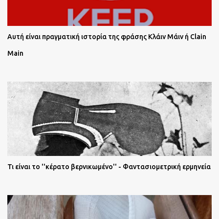
Αυτή είναι πραγματική ιστορία της φράσης Κλάιν Μάιν ή Clain
Main
Τι είναι το ''κέρατο βερνικωμένο'' - Φαντασιομετρική ερμηνεία