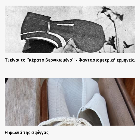
Τι είναι το ''κέρατο βερνικωμένο'' - Φαντασιομετρική ερμηνεία
Η φωλιά της σφίγγας