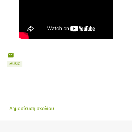
MUSIC
Δημοσίευση σχολίου
Σ
χ
ό