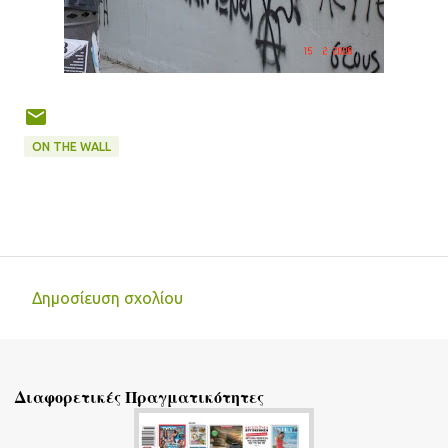
ON THE WALL
Δημοσίευση σχολίου
Σ
χ
ό
Διαφορετικές Πραγματικότητες
λ
ι