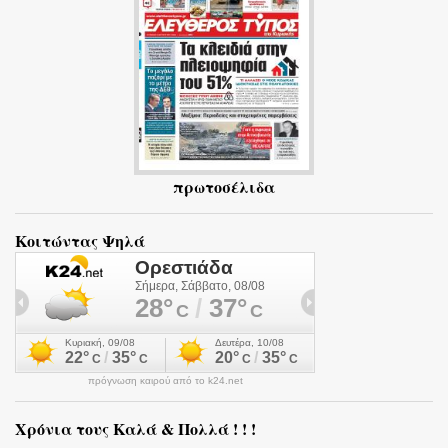
α
πρωτοσέλιδα
Κοιτώντας Ψηλά
πρόγνωση καιρού από το k24.net
Χρόνια τους Καλά & Πολλά ! ! !