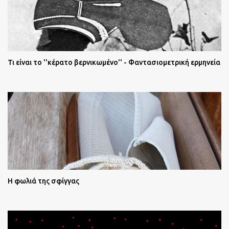
Τι είναι το ''κέρατο βερνικωμένο'' - Φαντασιομετρική ερμηνεία
Η φωλιά της σφίγγας