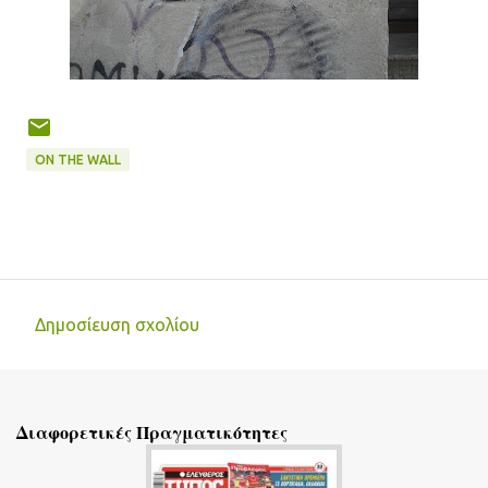
ON THE WALL
Δημοσίευση σχολίου
Σ
χ
ό
Διαφορετικές Πραγματικότητες
λ
ι