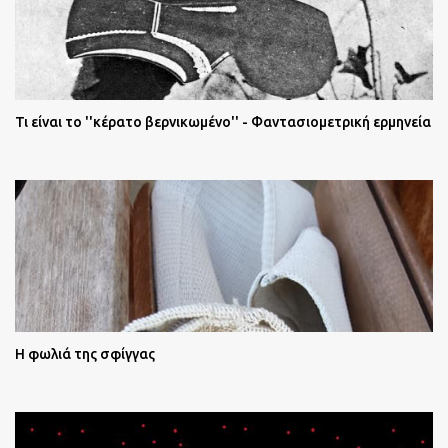
Τι είναι το ''κέρατο βερνικωμένο'' - Φαντασιομετρική ερμηνεία
Η φωλιά της σφίγγας