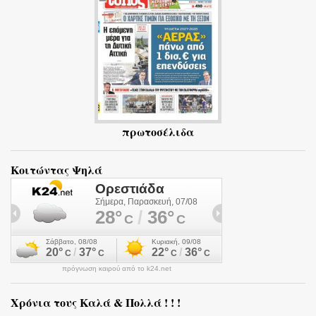
α
πρωτοσέλιδα
Κοιτώντας Ψηλά
πρόγνωση καιρού από το k24.net
Χρόνια τους Καλά & Πολλά ! ! !