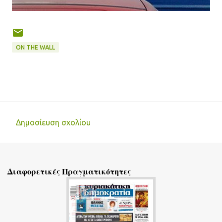
ON THE WALL
Δημοσίευση σχολίου
Σ
χ
ό
Διαφορετικές Πραγματικότητες
λ
ι
α