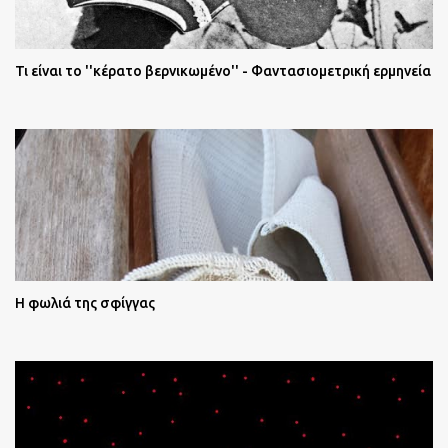
Τι είναι το ''κέρατο βερνικωμένο'' - Φαντασιομετρική ερμηνεία
Η φωλιά της σφίγγας