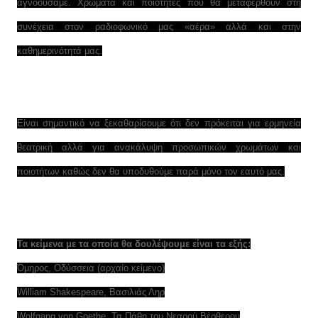
αγνοούσαμε. Χρώματα και ποιότητες που θα μεταφερθούν στη
συνέχεια στον ραδιοφωνικό μας «αέρα» αλλά και στην
καθημερινότητά μας.
Είναι σημαντικό να ξεκαθαρίσουμε ότι δεν πρόκειται για ερμηνεία
θεατρική αλλά για ανακάλυψη προσωπικών χρωμάτων και
ποιοτήτων καθώς δεν θα υποδυθούμε παρά μόνο τον εαυτό μας.
Τα κείμενα με τα οποία θα δουλέψουμε είναι τα εξής:
Όμηρος, Οδύσσεια (αρχαίο κείμενο)
William Shakespeare, Βασιλιάς Ληρ
Wolfgang von Goethe, Τα Πάθη του Νεαρού Βέρθερου