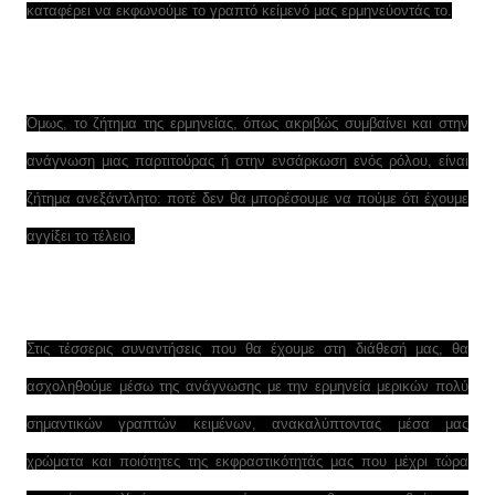
καταφέρει να εκφωνούμε το γραπτό κείμενό μας ερμηνεύοντάς το.
Όμως, το ζήτημα της ερμηνείας, όπως ακριβώς συμβαίνει και στην
ανάγνωση μιας παρτιτούρας ή στην ενσάρκωση ενός ρόλου, είναι
ζήτημα ανεξάντλητο: ποτέ δεν θα μπορέσουμε να πούμε ότι έχουμε
αγγίξει το τέλειο.
Στις τέσσερις συναντήσεις που θα έχουμε στη διάθεσή μας, θα
ασχοληθούμε μέσω της ανάγνωσης με την ερμηνεία μερικών πολύ
σημαντικών γραπτών κειμένων, ανακαλύπτοντας μέσα μας
χρώματα και ποιότητες της εκφραστικότητάς μας που μέχρι τώρα