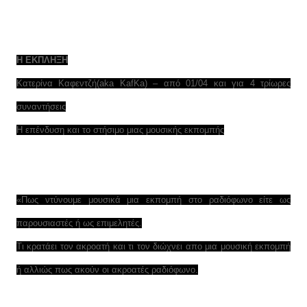
Η ΕΚΠΛΗΞΗ
Κατερίνα Καφεντζή(aka KafKa) – από 01/04 και για 4 τρίωρες
συναντήσεις
H επένδυση και το στήσιμο μιας μουσικής εκπομπής
«Πως ντύνουμε μουσικά μια εκπομπή στο ραδιόφωνο είτε ως
παρουσιαστές ή ως επιμελητές.
Τι κρατάει τον ακροατή και τι τον διώχνει απο μια μουσική εκπομπή
ή αλλιώς πως ακούν οι ακροατές ραδιόφωνο.