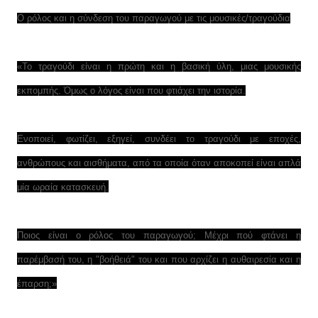
Ο ρόλος και η σύνδεση του παραγωγού με τις μουσικές/τραγούδια
«Το τραγούδι είναι η πρώτη και η βασική ύλη, μιας μουσικής
εκπομπής. Όμως ο λόγος είναι που φτιάχει την ιστορία.
Ενοποιεί, φωτίζει, εξηγεί, συνδέει το τραγούδι με εποχές,
ανθρώπους και αισθήματα, από τα οποία όταν αποκοπεί είναι απλά
μία ωραία κατασκευή.
Ποιος είναι ο ρόλος του παραγωγού; Μέχρι πού φτάνει η
παρέμβασή του, η "βοήθειά" του και που αρχίζει η αυθαιρεσία και η
έπαρση;»