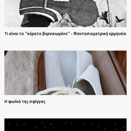
Τι είναι το ''κέρατο βερνικωμένο'' - Φαντασιομετρική ερμηνεία
Η φωλιά της σφίγγας