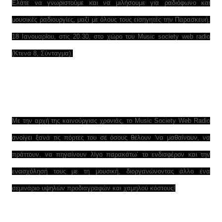
Ελάτε να γνωριστούμε και να μιλήσουμε για ραδιόφωνο και
μουσικές ραδιουργίες, μαζί με όλους τους εισηγητές την Παρασκευή,
18 Ιανουαρίου, στις 20.30, στο χώρο του Music society web radio
(Κτενά 8, Σύνταγμα).
Με την αρχή της καινούργιας χρονιάς, το Music Society Web Radio
ανοίγει ξανά τις πόρτες του σε όσους θέλουν ‘να μαθαίνουν, να
πράττουν, να πηγαίνουν λίγο παρακάτω’ το ενδιαφέρον και την
ενασχόλησή τους με τη μουσική, διοργανώνοντας άλλο ένα
σεμινάριο υψηλών προδιαγραφών και χαμηλού κόστους!