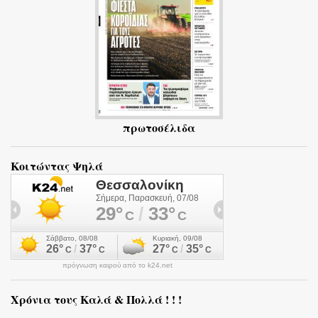
α
πρωτοσέλιδα
Κοιτώντας Ψηλά
πρόγνωση καιρού από το k24.net
Χρόνια τους Καλά & Πολλά ! ! !