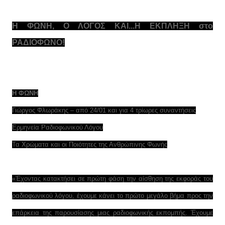
Η ΦΩΝΗ, Ο ΛΟΓΟΣ ΚΑΙ...Η ΕΚΠΛΗΞΗ στο
ΡΑΔΙΟΦΩΝΟ!
Η ΦΩΝΗ
Γιώργος Φλωράκης – από 24/01 και για 4 τρίωρες συναντήσεις
Ερμηνεία Ραδιοφωνικού Λόγου
Τα Χρώματα και οι Ποιότητες της Ανθρώπινης Φωνής
«Έχοντας κατακτήσει σε πρώτη φάση την αίσθηση της εκφοράς του
ραδιοφωνικού λόγου, έχουμε κάνει το πρώτο μεγάλο βήμα προς την
επάρκεια της παρουσίασης μιας ραδιοφωνικής εκπομπής. Έχουμε