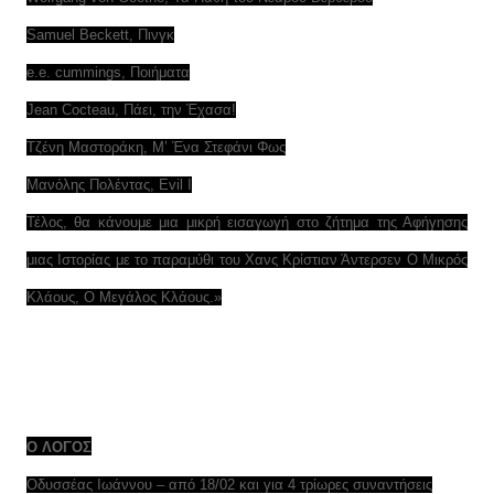
Samuel Beckett, Πινγκ
e.e. cummings, Ποιήματα
Jean Cocteau, Πάει, την Έχασα!
Τζένη Μαστοράκη, Μ’ Ένα Στεφάνι Φως
Μανόλης Πολέντας, Evil I
Τέλος, θα κάνουμε μια μικρή εισαγωγή στο ζήτημα της Αφήγησης
μιας Ιστορίας με το παραμύθι του Χανς Κρίστιαν Άντερσεν Ο Μικρός
Κλάους, Ο Μεγάλος Κλάους.»
Ο ΛΟΓΟΣ
Οδυσσέας Ιωάννου – από 18/02 και για 4 τρίωρες συναντήσεις