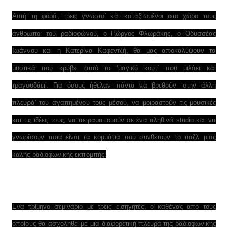
Αυτή τη φορά, τρεις γνωστοί και καταξιωμένοι στο χώρο τους
άνθρωποι του ραδιοφώνου, ο Γιώργος Φλωράκης, ο Οδυσσέας
Ιωάννου και η Κατερίνα Καφεντζή, θα μας αποκαλύψουν τα
μυστικά που κρύβει αυτό το ‘μαγικό κουτί που μιλάει και
τραγουδάει’. Για όσους ήθελαν πάντα να βρεθούν ‘στην άλλη
πλευρά’ του αγαπημένου τους μέσου, να μοιραστούν τις μουσικές
και τις ιδέες τους, να πειραματιστούν σε ένα αληθινό studio και να
γνωρίσουν ποια είναι τα κομμάτια που συνθέτουν το παζλ μιας
καλής ραδιοφωνικής εκπομπής.
Ενα τρίμηνο σεμινάριο με τρεις εισηγητές, ο καθένας από τους
οποίους θα ασχοληθεί με μια διαφορετική πλευρά της ραδιοφωνικής