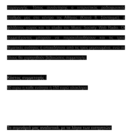
παραγωγής. Τόπος συνάντησης ο ιντερνετικός ραδιοφωνικός
σταθμός μας στο κέντρο της Αθήνας (Κτενά 8, Σύνταγμα), ο
φιλόξενος χώρος και το studio του Music Society Web Radio. Οι
συμμετέχοντες μπορούν να παρακολουθήσουν και τις τρεις
θεματικές ενότητες ή οποιαδήποτε από τις τρεις μεμονωμένα, ενώ σε
όλους θα χορηγηθούν βεβαιώσεις συμμετοχής.
Κόστος συμμετοχής :
60 ευρω η καθε ενότητα ή 150 ευρώ ολοκληρο.
Το σεμινάριό μας αναλυτικά, με τα λόγια των εισηγητών: