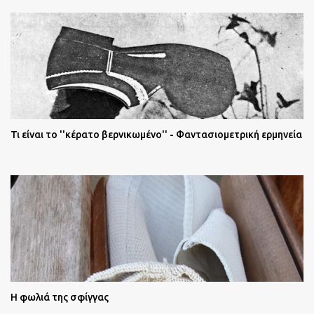
Τι είναι το ''κέρατο βερνικωμένο'' - Φαντασιομετρική ερμηνεία
Η φωλιά της σφίγγας