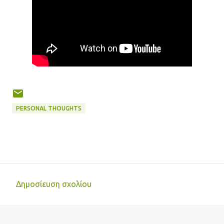
PERSONAL THOUGHTS
Δημοσίευση σχολίου
Σ
χ
ό