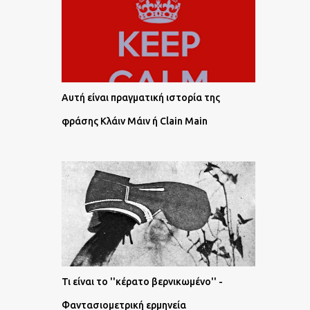
Αυτή είναι πραγματική ιστορία της
φράσης Κλάιν Μάιν ή Clain Main
Τι είναι το ''κέρατο βερνικωμένο'' -
Φαντασιομετρική ερμηνεία