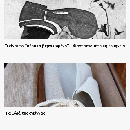
Τι είναι το ''κέρατο βερνικωμένο'' - Φαντασιομετρική ερμηνεία
Η φωλιά της σφίγγας