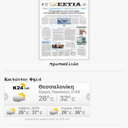
ι
α
πρωτοσέλιδα
Κοιτώντας Ψηλά
πρόγνωση καιρού από το k24.net