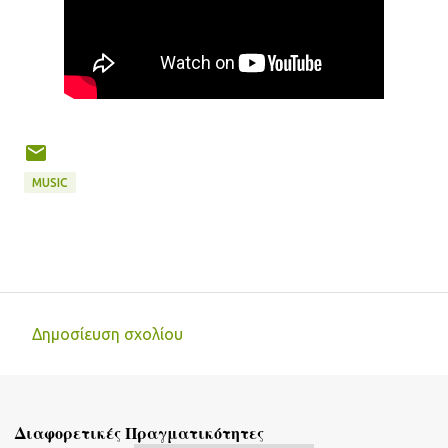
MUSIC
Δημοσίευση σχολίου
Σ
χ
ό
Διαφορετικές Πραγματικότητες
λ