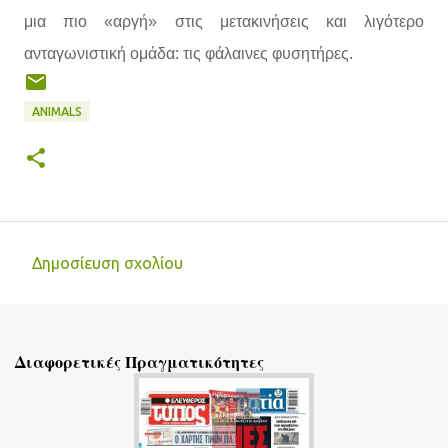
μια πιο «αργή» στις μετακινήσεις και λιγότερο
ανταγωνιστική ομάδα: τις φάλαινες φυσητήρες.
ANIMALS
Δημοσίευση σχολίου
Σ
χ
ό
Διαφορετικές Πραγματικότητες
λ
ι
α