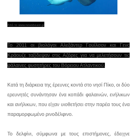
Από το www.newsbeast.gr
Το 2011 οι βιολόγοι Αλεξάντερ Γουίλσον και Γενς
Κράουζε ταξίδεψαν στις Αζόρες για να μελετήσουν τις
φάλαινες φυσητήρες του Βόρειου Ατλαντικού.
Κατά τη διάρκεια της έρευνες κοντά στο νησί Πίκο, οι δύο
ερευνητές συνάντησαν ένα κοπάδι φαλαινών, ενήλικων
και ανήλικων, που είχαν υιοθετήσει στην παρέα τους ένα
παραμορφωμένο ρινοδέλφινο.
Το δελφίνι, σύμφωνα με τους επιστήμονες, έδειχνε