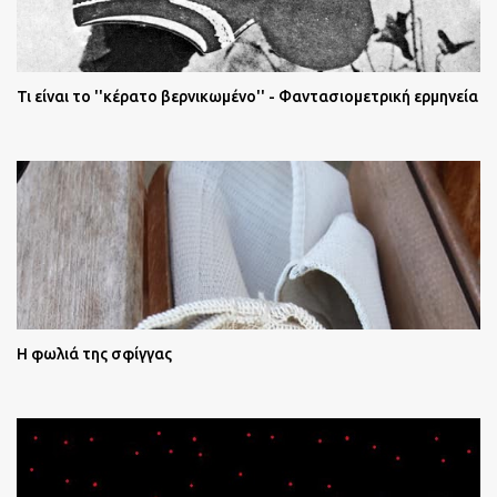
Τι είναι το ''κέρατο βερνικωμένο'' - Φαντασιομετρική ερμηνεία
Η φωλιά της σφίγγας