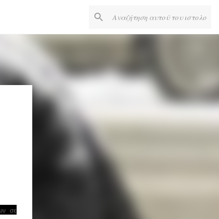
ων σε