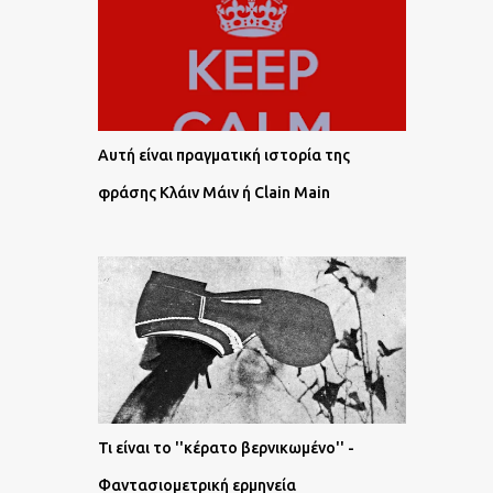
Αυτή είναι πραγματική ιστορία της
φράσης Κλάιν Μάιν ή Clain Main
Τι είναι το ''κέρατο βερνικωμένο'' -
Φαντασιομετρική ερμηνεία