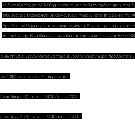
κίνδυνο εξαιτίας χαμηλών θερμοκρασιών συνεχίζει το πρόγραμμα για τη δ
τους έχοντας εξασφαλίσει θερμαινόμενους χώρους κατά τη διάρκεια της ν
Αρμόδια υπάλληλος για το συντονισμό είναι η Κοινωνική Λειτουργός του
Θεσσαλονίκης, Βίκυ Θεοδωρακοπούλου (τηλέφωνο επικοινωνίας 69376904
ικό διάστημα οι θερμοκρασίες θα παραμείνουν χαμηλές, χώροι πρόσβασης είνα
αδά 35) κατά τις ώρες λειτουργίας του.
άνου Νούκα 10), από τις 08:30 έως τις 20:30.
άν Βαγγέλη 4), από τις 08:30 έως τις 20:30.''