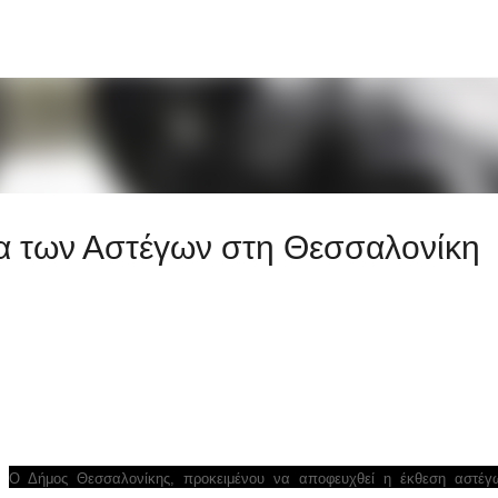
Μετάβαση στο κύριο περιεχόμενο
α των Αστέγων στη Θεσσαλονίκη
Ο Δήμος Θεσσαλονίκης, προκειμένου να αποφευχθεί η έκθεση αστέγ