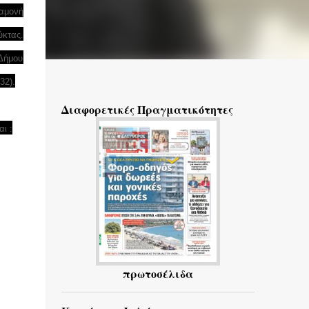
ιαμονή
ύκτας.
 Δήμου
32).
Διαφορετικές Πραγματικότητες
ι :
πρωτοσέλιδα