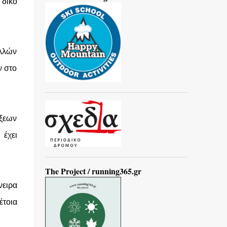
 δικό
ολλών
ν στο
ίξεων
 έχει
The Project / running365.gr
νειρα
τοια