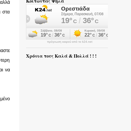
Κοιτώντας Ψηλά
 αλλά
ι στα
πρόγνωση καιρού από το k24.net
μαστε
Χρόνια τους Καλά & Πολλά ! ! !
ύτερη
αι να
ιμένο