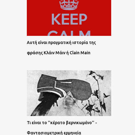
Αυτή είναι πραγματική ιστορία της
φράσης Κλάιν Μάιν ή Clain Main
Τι είναι το ''κέρατο βερνικωμένο'' -
Φαντασιομετρική ερμηνεία