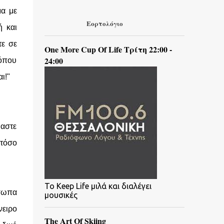
μα με
Εορτολόγιο
ή και
τε σε
One More Cup Of Life Τρίτη 22:00 -
24:00
 όπου
αι!"
μαστε
 τόσο
To Keep Life μιλά και διαλέγει
όσωπα
μουσικές
νειρο
The Art Of Skiing