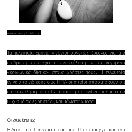
Από το www.planitikos.gr
Τα τελευταία χρόνια γίνονται συνεχώς έρευνες για την
επίδραση που έχει η ενασχόληση με τα λεγόμενα
«κοινωνικά δίκτυα» στους χρήστες τους. Η τελευταία
έγινε από ειδικούς στις ΗΠΑ οι οποίοι υποστηρίζουν ότι
η ενασχόληση με το Facebook ή το Twitter επιδρά στον
ψυχισμό των χρηστών, και μάλιστα άμεσα..
Οι συνέπειες
Ειδικοί του Πανεπιστημίου του Πίτσμπουργκ και του