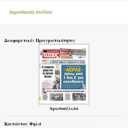
Δημοσίευση σχολίου
Σ
χ
ό
Διαφορετικές Πραγματικότητες
λ
ι
α
πρωτοσέλιδα
Κοιτώντας Ψηλά