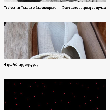
Τι είναι το ''κέρατο βερνικωμένο'' - Φαντασιομετρική ερμηνεία
Η φωλιά της σφίγγας