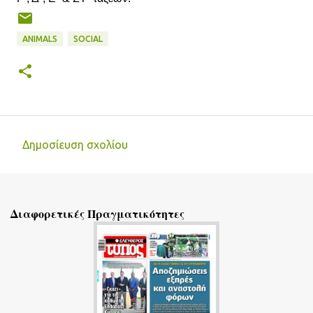
ANIMALS
SOCIAL
Δημοσίευση σχολίου
Σ
χ
ό
Διαφορετικές Πραγματικότητες
λ
ι
α