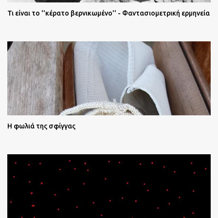
Τι είναι το ''κέρατο βερνικωμένο'' - Φαντασιομετρική ερμηνεία
Η φωλιά της σφίγγας