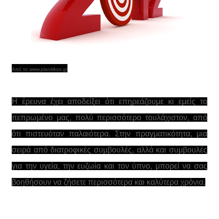
Από το www.planitikos.gr
H έρευνα έχει αποδείξει ότι επηρεάζουμε κι εμείς το
πεπρωμένο μας, πολύ περισσότερο τουλάχιστον, από
ότι πιστευόταν παλαιότερα. Στην πραγματικότητα, μια
σειρά από διατροφικές συμβουλές, αλλά και συμβουλές
για την υγεία, την ευζωία και τον ύπνο, μπορεί να σας
βοηθήσουν να ζήσετε περισσότερα και καλύτερα χρόνια.