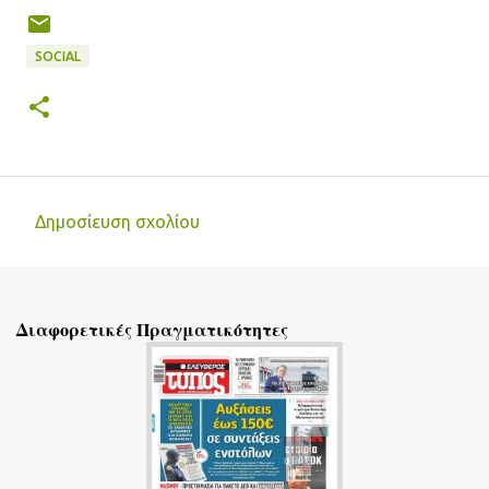
SOCIAL
Δημοσίευση σχολίου
Σ
χ
ό
Διαφορετικές Πραγματικότητες
λ
ι
α