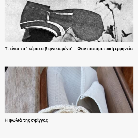
Τι είναι το ''κέρατο βερνικωμένο'' - Φαντασιομετρική ερμηνεία
Η φωλιά της σφίγγας