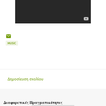
MUSIC
Δημοσίευση σχολίου
Σ
χ
ό
Διαφορετικές Πραγματικότητες
λ