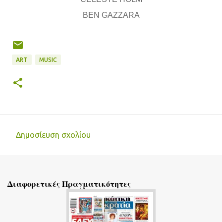
BEN GAZZARA
ART
MUSIC
Δημοσίευση σχολίου
Σ
χ
ό
Διαφορετικές Πραγματικότητες
λ
ι
α