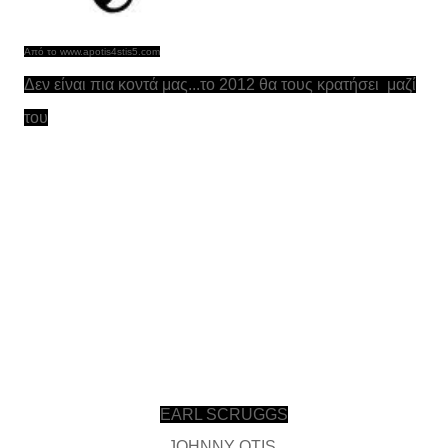
Από το
www.apotis4stis5.com
Δεν είναι πια κοντά μας...το 2012 θα τους κρατήσει μαζί
του
EARL SCRUGGS
JOHNNY OTIS