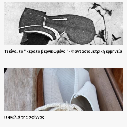
Τι είναι το ''κέρατο βερνικωμένο'' - Φαντασιομετρική ερμηνεία
Η φωλιά της σφίγγας