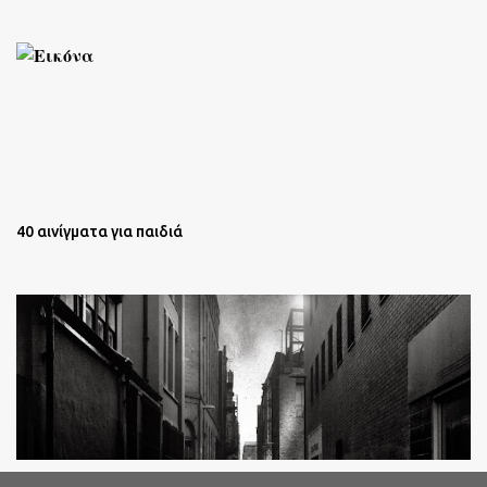
40 αινίγματα για παιδιά
Oι άστεγοι της Νέας Υόρκης Ένα φωτογραφικό δοκίμιο του