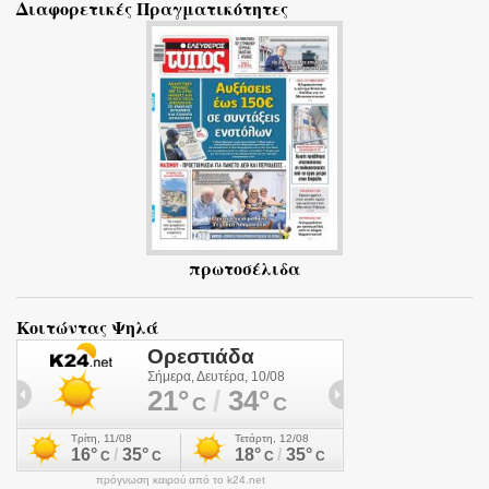
Διαφορετικές Πραγματικότητες
λ
ι
α
πρωτοσέλιδα
Κοιτώντας Ψηλά
πρόγνωση καιρού από το k24.net