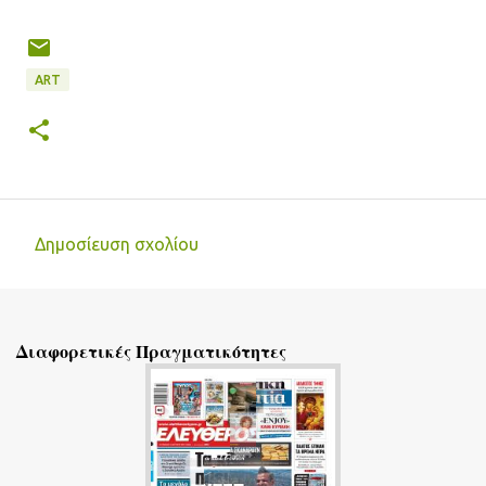
ART
Δημοσίευση σχολίου
Σ
χ
ό
Διαφορετικές Πραγματικότητες
λ
ι
α