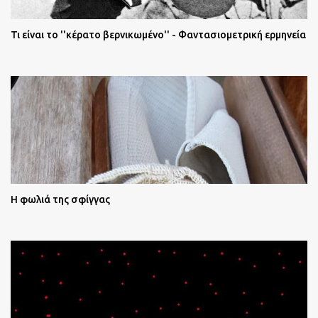
Τι είναι το ''κέρατο βερνικωμένο'' - Φαντασιομετρική ερμηνεία
Η φωλιά της σφίγγας