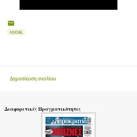
SOCIAL
Δημοσίευση σχολίου
Σ
χ
ό
Διαφορετικές Πραγματικότητες
λ
ι
α