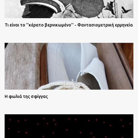
Τι είναι το ''κέρατο βερνικωμένο'' - Φαντασιομετρική ερμηνεία
Η φωλιά της σφίγγας