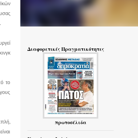
αϊκών
ουσας
.
υργεί
Διαφορετικές Πραγματικότητες
κινγκ
πό το
όγους
πρωτοσέλιδα
επλή,
ίναι