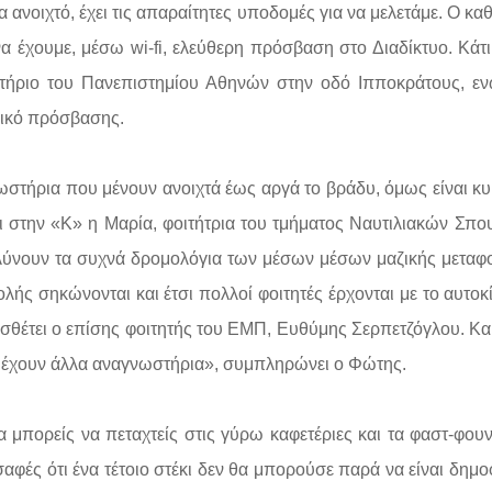
 ανοιχτό, έχει τις απαραίτητες υποδομές για να μελετάμε. Ο κα
να έχουμε, μέσω wi-fi, ελεύθερη πρόσβαση στο Διαδίκτυο. Κάτ
στήριο του Πανεπιστημίου Αθηνών στην οδό Ιπποκράτους, ε
δικό πρόσβασης.
νωστήρια που μένουν ανοιχτά έως αργά το βράδυ, όμως είναι κ
έει στην «Κ» η Μαρία, φοιτήτρια του τμήματος Ναυτιλιακών Σπ
ολύνουν τα συχνά δρομολόγια των μέσων μέσων μαζικής μεταφ
ολής σηκώνονται και έτσι πολλοί φοιτητές έρχονται με το αυτοκ
οσθέτει ο επίσης φοιτητής του ΕΜΠ, Ευθύμης Σερπετζόγλου. Κα
δεν έχουν άλλα αναγνωστήρια», συμπληρώνει ο Φώτης.
α μπορείς να πεταχτείς στις γύρω καφετέριες και τα φαστ-φουν
σαφές ότι ένα τέτοιο στέκι δεν θα μπορούσε παρά να είναι δημο