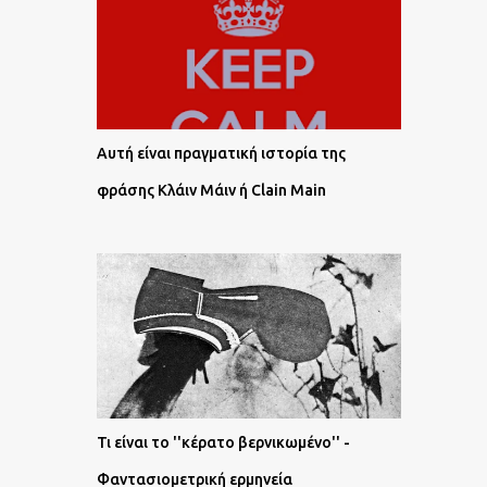
Αυτή είναι πραγματική ιστορία της
φράσης Κλάιν Μάιν ή Clain Main
Τι είναι το ''κέρατο βερνικωμένο'' -
Φαντασιομετρική ερμηνεία