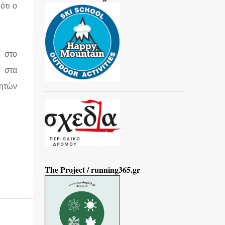
ότι ο
α στο
ι στα
τητών
The Project / running365.gr