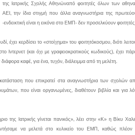
της Ιατρικής Σχολής Αθηνώναπό φοιτητές όλων των αθην
ΑΕΙ, την ίδια στιγμή που άλλα αναγνωστήρια της πρωτεύ
-ενδεικτική είναι η εικόνα στο ΕΜΠ- δεν προσελκύουν φοιτητές
ί, έχει κερδίσει το «στοίχημα» του φοιτητόκοσμου, διότι λειτο
ο Ιντερνετ (και όχι με γραφειοκρατικούς κωδικούς), έχει πάρ
διάφορα καφέ, για ένα, τυχόν, διάλειμμα από τη μελέτη.
 κατάσταση που επικρατεί στα αναγνωστήρια των σχολών α
μάτων, που είναι οργανωμένες, διαθέτουν βιβλία και για λ
ο της Ιατρικής γίνεται πανικός», λέει στην «Κ» η Βίκυ Χαλ
τήσαμε να μελετά στο κυλικείο του ΕΜΠ, καθώς πλέον ε