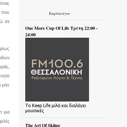
θένας
ι που
Εορτολόγιο
νώ σε
One More Cup Of Life Τρίτη 22:00 -
24:00
υρίως
ουδών
οράς,
ίνητό
ι μην
To Keep Life μιλά και διαλέγει
μουσικές
τ για
φιλές
The Art Of Skiing