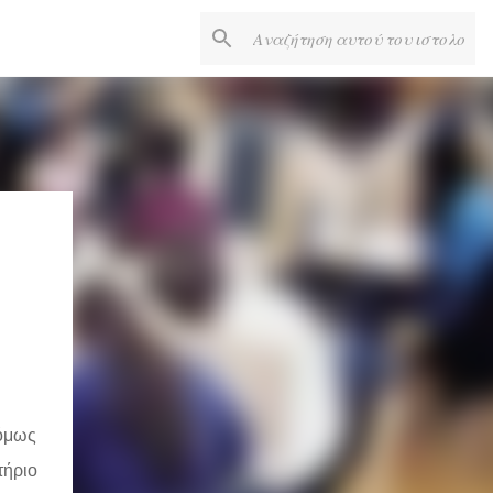
 όμως
τήριο