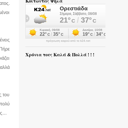
Κοιτώντας Ψηλά
ατος.
μένοι
ένεις
πρόγνωση καιρού από το k24.net
 Πήρε
Χρόνια τους Καλά & Πολλά ! ! !
ιάζει
 αλλά
ς του
 πολύ
μως…