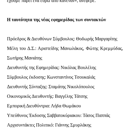
έχουμε πάρει ένα ευρώ από κανέναν», ανέφερε.
Η ταυτότητα της νέας εφημερίδας των συντακτών
Πρόεδρος & Διευθύνων Σύμβουλος: Θοδωρής Μαργαρίτης
Μέλη του Δ.Σ.: Αριστείδης Μανωλάκος, Φώτης Κρεμμύδας,
Σωτήρης Μανιάτης
Διευθυντής της Εφημερίδας: Νικόλας Βουλέλης
Σύμβουλος έκδοσης: Κωνσταντίνος Τσουκαλάς
Διευθυντής Σύνταξης: Σταμάτης Νικολόπουλος
Οικονομικός Διευθυντής: Βαγγέλης Τάτσης
Εμπορική Διευθύντρια: Λήδα Θωμάκου
Υπεύθυνος Έκδοσης Σαββατοκύριακου: Τάσος Παππάς
Αρχισυντάκτες Πολιτικό: Γιάννης Σμυρλάκης