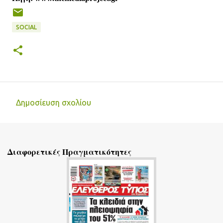
SOCIAL
Δημοσίευση σχολίου
Σ
χ
ό
Διαφορετικές Πραγματικότητες
λ
ι
α