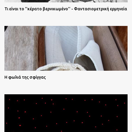
Τι είναι το ''κέρατο βερνικωμένο'' - Φαντασιομετρική ερμηνεία
Η φωλιά της σφίγγας