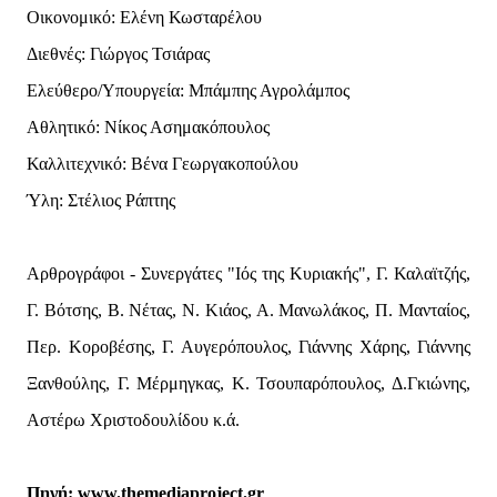
Οικονομικό: Ελένη Κωσταρέλου
Διεθνές: Γιώργος Τσιάρας
Ελεύθερο/Υπουργεία: Μπάμπης Αγρολάμπος
Αθλητικό: Νίκος Ασημακόπουλος
Καλλιτεχνικό: Βένα Γεωργακοπούλου
Ύλη: Στέλιος Ράπτης
Αρθρογράφοι - Συνεργάτες "Ιός της Κυριακής", Γ. Καλαϊτζής,
Γ. Βότσης, Β. Νέτας, Ν. Κιάος, Α. Μανωλάκος, Π. Μανταίος,
Περ. Κοροβέσης, Γ. Αυγερόπουλος, Γιάννης Χάρης, Γιάννης
Ξανθούλης, Γ. Μέρμηγκας, Κ. Τσουπαρόπουλος, Δ.Γκιώνης,
Αστέρω Χριστοδουλίδου κ.ά.
Πηγή: www.themediaproject.gr