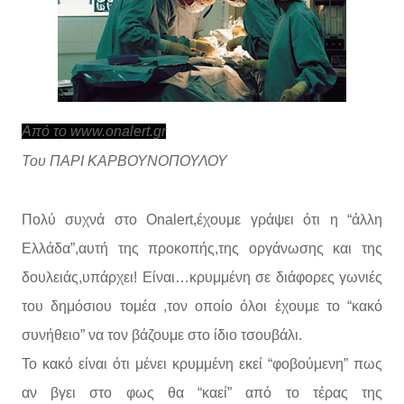
Από το www.onalert.gr
Του ΠΑΡΙ ΚΑΡΒΟΥΝΟΠΟΥΛΟΥ
Πολύ συχνά στο Onalert,έχουμε γράψει ότι η “άλλη
Ελλάδα”,αυτή της προκοπής,της οργάνωσης και της
δουλειάς,υπάρχει! Είναι…κρυμμένη σε διάφορες γωνιές
του δημόσιου τομέα ,τον οποίο όλοι έχουμε το “κακό
συνήθειο” να τον βάζουμε στο ίδιο τσουβάλι.
Το κακό είναι ότι μένει κρυμμένη εκεί “φοβούμενη” πως
αν βγει στο φως θα “καεί” από το τέρας της