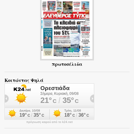
ι
α
πρωτοσέλιδα
Κοιτώντας Ψηλά
πρόγνωση καιρού από το k24.net