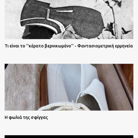
Τι είναι το ''κέρατο βερνικωμένο'' - Φαντασιομετρική ερμηνεία
Η φωλιά της σφίγγας