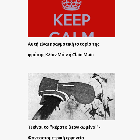
Αυτή είναι πραγματική ιστορία της
φράσης Κλάιν Μάιν ή Clain Main
Τι είναι το ''κέρατο βερνικωμένο'' -
Φαντασιομετρική ερμηνεία