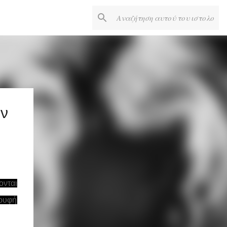
ιν
ονται
ορυφή