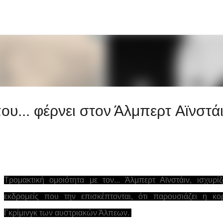
Μετάβαση στο κύριο περιεχόμενο
υ... φέρνει στον Άλμπερτ Aϊνστά
Τρομακτική ομοιότητα με τον... Άλμπερτ Αϊνστάιν, ισχυρίζ
εκδρομείς που την επισκέπτονται, ότι παρουσιάζει η κ
Γκρίμινγκ των αυστριακών Άλπεων.