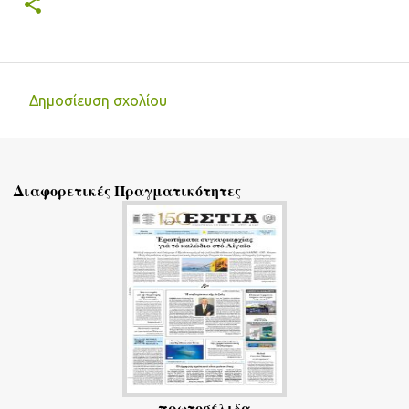
Δημοσίευση σχολίου
Σ
χ
ό
Διαφορετικές Πραγματικότητες
λ
ι
α
πρωτοσέλιδα