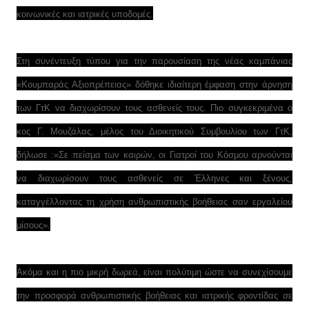
κοινωνικές και ιατρικές υποδομές.
Στη συνέντευξη τύπου για την παρουσίαση της νέας καμπάνιας
«Κουμπαράς Αξιοπρέπειας» δόθηκε ιδιαίτερη έμφαση στην άρνηση
των ΓτΚ να διαχωρίσουν τους ασθενείς τους. Πιο συγκεκριμένα ο
κος Γ. Μουζάλας, μέλος του Διοικητικού Συμβουλίου των ΓτΚ,
δήλωσε :«Σε πείσμα των καιρών, οι Γιατροί του Κόσμου αρνούνται
να διαχωρίσουν τους ασθενείς σε Έλληνες και ξένους,
καταγγέλλοντας τη χρήση ανθρωπιστικής βοήθειας σαν εργαλείου
μίσους».
Ακόμα και η πιο μικρή δωρεά, είναι πολύτιμη ώστε να συνεχίσουμε
την προσφορά ανθρωπιστικής βοήθειας και ιατρικής φροντίδας σε