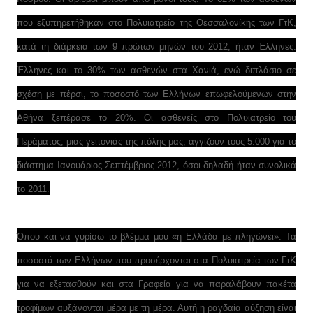
που εξυπηρετήθηκαν στο Πολυιατρείο της Θεσσαλονίκης των ΓτΚ,
κατά τη διάρκεια των 9 πρώτων μηνών του 2012, ήταν Έλληνες.
Έλληνες και το 30% των ασθενών στα Χανιά, ενώ διπλάσιο σε
σχέση με πέρσι, το ποσοστό των Ελλήνων επωφελούμενων στην
Αθήνα ξεπέρασε το 20%. Οι ασθενείς στο Πολυιατρείο του
Περάματος, μιας γειτονιάς της πόλης μας, αγγίζουν τους 5.000 για το
διάστημα Ιανουάριος-Σεπτέμβριος 2012, όσοι δηλαδή ήταν συνολικά
το 2011.
Όπου και να γυρίσω το βλέμμα μου «η Ελλάδα με πληγώνει». Τα
ποσοστά των Ελλήνων που προσέρχονται στα Πολυιατρεία των ΓτΚ
για να εξετασθούν και στα Γραφεία για να παραλάβουν πακέτα
τροφίμων αυξάνονται μέρα με τη μέρα. Αυτή η ραγδαία αύξηση είναι