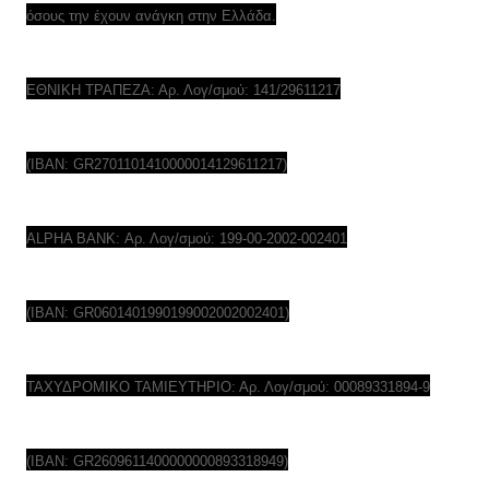
όσους την έχουν ανάγκη στην Ελλάδα.
ΕΘΝΙΚΗ ΤΡΑΠΕΖΑ: Αρ. Λογ/σμού: 141/29611217
(IBAN: GR2701101410000014129611217)
ALPHA BANK: Αρ. Λογ/σμού: 199-00-2002-002401
(IBAN: GR0601401990199002002002401)
ΤΑΧΥΔΡΟΜΙΚΟ ΤΑΜΙΕΥΤΗΡΙΟ: Αρ. Λογ/σμού: 00089331894-9
(IBAN: GR2609611400000000893318949)