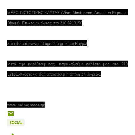
ΜΕΣΩ ΠΙΣΤΩΤΙΚΗΣ ΚΑΡΤΑΣ (Visa, Mastercard, American Express,
Diners). Επικοινωνώντας στο 210 3213150
Στο site μας www.mdmgreece.gr μέσω Paypal
Μετά την κατάθεση σας, παρακαλούμε καλέστε μας στο 210
3213150 ώστε να σας αποσταλεί η απόδειξη δωρεάς.
www.mdmgreece.gr
SOCIAL