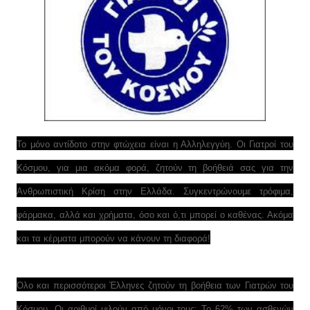
Το μόνο αντίδοτο στην φτώχεια είναι η Αλληλεγγύη. Οι Γιατροί του
Κόσμου, για μια ακόμα φορά, ζητούν τη βοήθειά σας για την
Ανθρωπιστική Κρίση στην Ελλάδα. Συγκεντρώνουμε τρόφιμα,
φάρμακα, αλλά και χρήματα, όσο και ό,τι μπορεί ο καθένας. Ακόμα
και τα κέρματα μπορούν να κάνουν τη διαφορά!
Όλο και περισσότεροι Έλληνες ζητούν τη βοήθεια των Γιατρών του
Κόσμου. Οι αριθμοί μιλούν από μόνοι τους: Το 62% των ασθενών