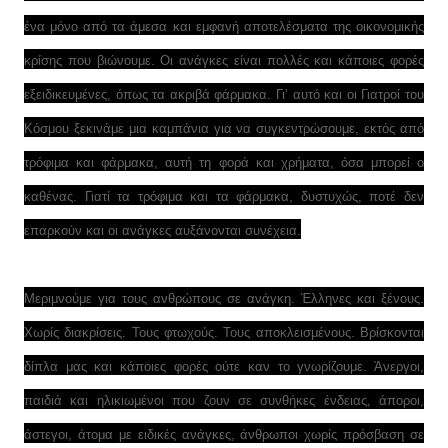
ένα μόνο από τα άμεσα και εμφανή αποτελέσματα της οικονομικής
κρίσης που βιώνουμε. Οι ανάγκες είναι πολλές και κάποιες φορές
εξειδικευμένες, όπως τα ακριβά φάρμακα. Γι’ αυτό και οι Γιατροί του
Κόσμου ξεκινάμε μια καμπάνια για να συγκεντρώσουμε, εκτός από
τρόφιμα και φάρμακα, αυτή τη φορά και χρήματα, όσα μπορεί ο
καθένας. Γιατί τα τρόφιμα και τα φάρμακα, δυστυχώς, ποτέ δεν
επαρκούν και οι ανάγκες αυξάνονται συνέχεια.
Μεριμνούμε για τους ανθρώπους σε ανάγκη. Έλληνες και ξένους.
Χωρίς διακρίσεις. Τους φτωχούς. Τους αποκλεισμένους. Βρίσκονται
δίπλα μας και κάποιες φορές ούτε καν το γνωρίζουμε. Άνεργοι,
παιδιά και ηλικιωμένοι που ζουν σε συνθήκες ένδειας, άποροι,
άστεγοι, άτομα με ειδικές ανάγκες, άνθρωποι χωρίς πρόσβαση σε