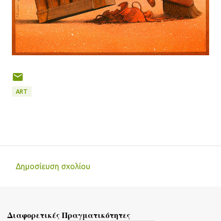
ART
Δημοσίευση σχολίου
Σ
χ
ό
Διαφορετικές Πραγματικότητες
λ