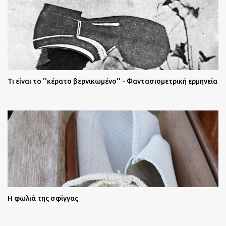
Τι είναι το ''κέρατο βερνικωμένο'' - Φαντασιομετρική ερμηνεία
Η φωλιά της σφίγγας