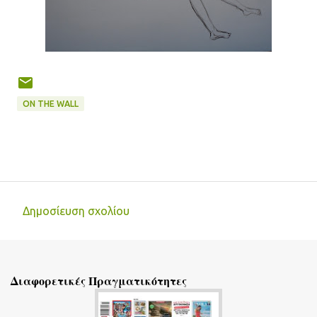
ON THE WALL
Δημοσίευση σχολίου
Σ
χ
ό
Διαφορετικές Πραγματικότητες
λ
ι