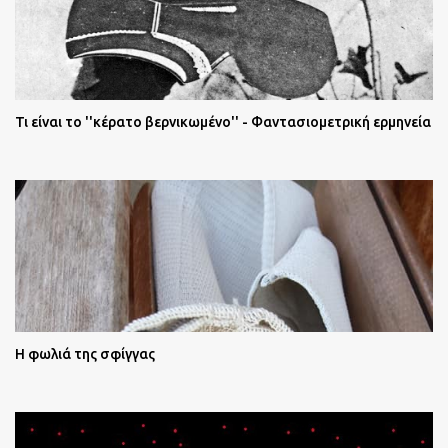
Τι είναι το ''κέρατο βερνικωμένο'' - Φαντασιομετρική ερμηνεία
Η φωλιά της σφίγγας