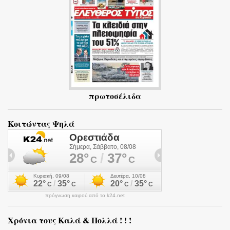
α
πρωτοσέλιδα
Κοιτώντας Ψηλά
πρόγνωση καιρού από το k24.net
Χρόνια τους Καλά & Πολλά ! ! !