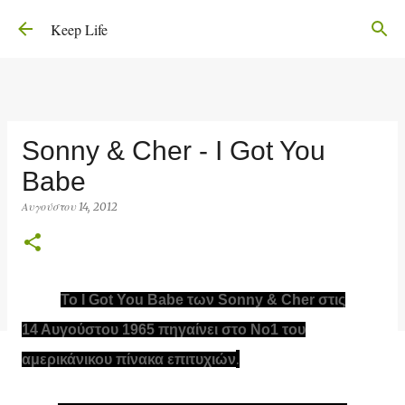
Μετάβαση στο κύριο περιεχόμενο
Keep Life
Sonny & Cher - I Got You
Babe
Αυγούστου 14, 2012
Το I Got You Babe των Sonny & Cher στις
14 Αυγούστου 1965 πηγαίνει στο Νο1 του
.
αμερικάνικου πίνακα επιτυχιών