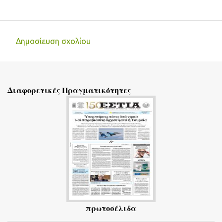
Δημοσίευση σχολίου
Σ
χ
ό
Διαφορετικές Πραγματικότητες
λ
ι
α
πρωτοσέλιδα