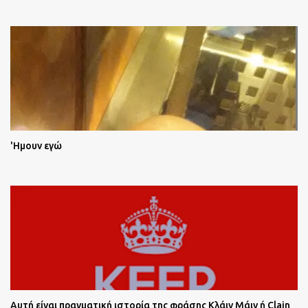
'Ημουν εγώ
Αυτή είναι πραγματική ιστορία της φράσης Κλάιν Μάιν ή Clain