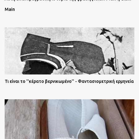
Main
Τι είναι το ''κέρατο βερνικωμένο'' - Φαντασιομετρική ερμηνεία