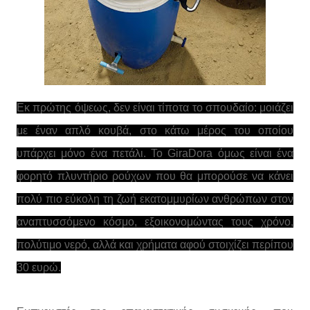
Εκ πρώτης όψεως, δεν είναι τίποτα το σπουδαίο: μοιάζει
με έναν απλό κουβά, στο κάτω μέρος του οποίου
υπάρχει μόνο ένα πετάλι. Το GiraDora όμως είναι ένα
φορητό πλυντήριο ρούχων που θα μπορούσε να κάνει
πολύ πιο εύκολη τη ζωή εκατομμυρίων ανθρώπων στον
αναπτυσσόμενο κόσμο, εξοικονομώντας τους χρόνο,
πολύτιμο νερό, αλλά και χρήματα αφού στοιχίζει περίπου
30 ευρώ.