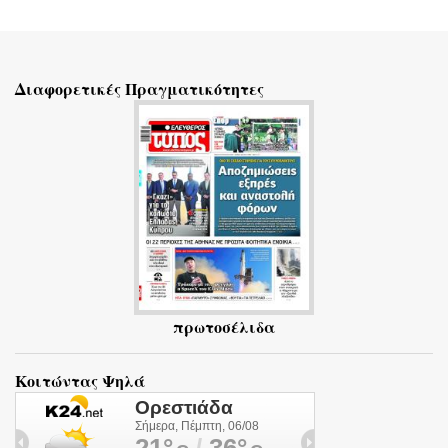
Σ
χ
ό
Διαφορετικές Πραγματικότητες
λ
ι
α
πρωτοσέλιδα
Κοιτώντας Ψηλά