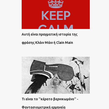
Αυτή είναι πραγματική ιστορία της
φράσης Κλάιν Μάιν ή Clain Main
Τι είναι το ''κέρατο βερνικωμένο'' -
Φαντασιομετρική ερμηνεία