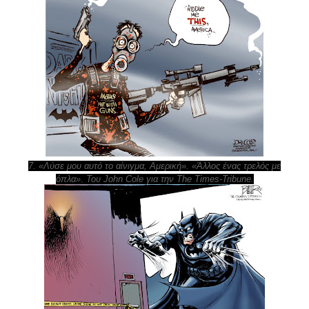
7. «Λύσε μου αυτό το αίνιγμα, Αμερική». «Άλλος ένας τρελός με
όπλα». Του John Cole για την The Times-Tribune.