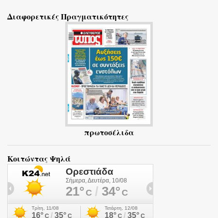
ό
Διαφορετικές Πραγματικότητες
λ
ι
α
πρωτοσέλιδα
Κοιτώντας Ψηλά