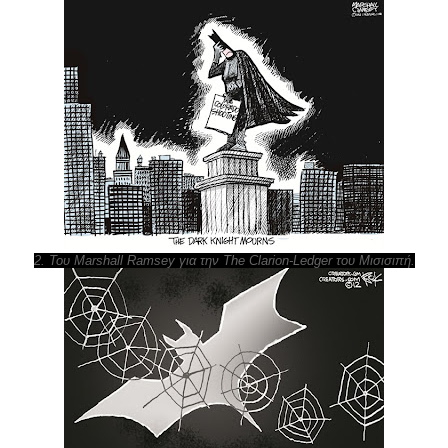
2. Του Marshall Ramsey για την The Clarion-Ledger του Μισισιπή.