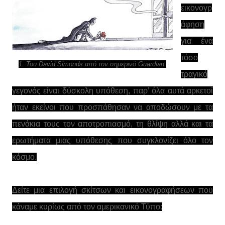
εικονογρ
άφηση
για ένα
τόσο
1. Του David Simonds από τον σημερινό Guardian.
τραγικό
γεγονός είναι δύσκολη υπόθεση, παρ’ όλα αυτά αρκετοί
ήταν εκείνοι που προσπάθησαν να αποδώσουν με τα
πενάκια τους τον αποτροπιασμό, τη θλίψη αλλά και τα
ερωτήματα μιας υπόθεσης που συγκλονίζει όλο τον
κόσμο.
Δείτε μια επιλογή σκίτσων και εικονογραφήσεων που
κάναμε κυρίως από τον αμερικανικό Τύπο: