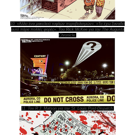
10. «Άλλο ένα μακελειό τυφλών πυροβολισμών». «Το έχω ξαναδεί
αυτό πάρα πολλές φορές». Του Rick McKee για την The Augusta
Chronicle.
11. Του R.J. Matson για την St. Louis Post-Dispatch.