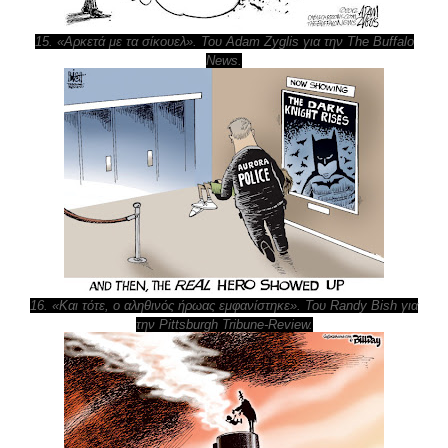
15. «Αρκετά με τα σίκουελ». Του Adam Zyglis για την The Buffalo
News.
16. «Και τότε, ο αληθινός ήρωας εμφανίστηκε». Του Randy Bish για
την Pittsburgh Tribune-Review.