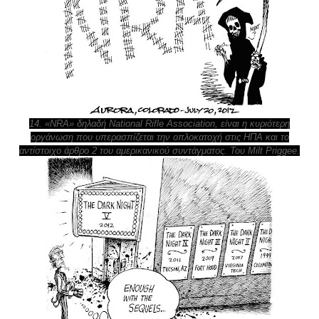
14. «NRA» δηλαδή National Rifle Association, είναι η κυριότερη
οργάνωση που υπερασπίζεται την οπλοκατοχή στις ΗΠΑ και το
αντίστοιχο άρθρο 2 του αμερικανικού συντάγματος. Του Milt Priggee.