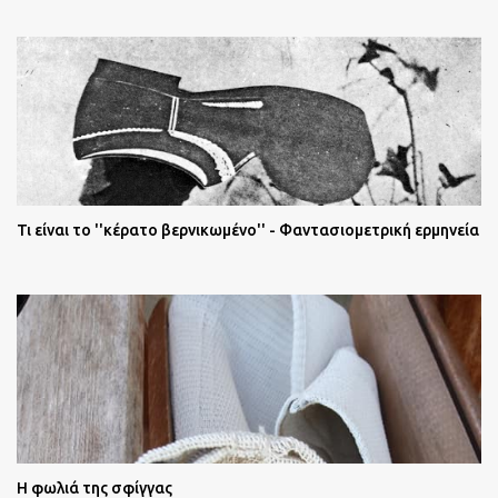
Τι είναι το ''κέρατο βερνικωμένο'' - Φαντασιομετρική ερμηνεία
Η φωλιά της σφίγγας