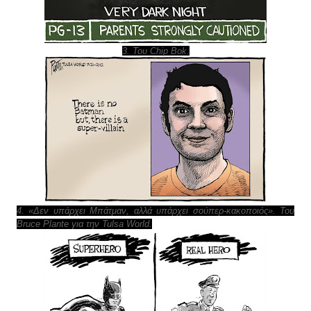
3. Του Chip Bok.
4. «Δεν υπάρχει Μπάτμαν, αλλά υπάρχει σούπερ-κακοποιός». Του
Bruce Plante για την Tulsa World.