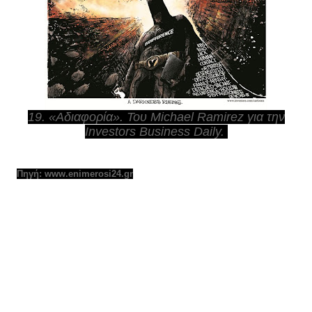
19. «Αδιαφορία». Του Michael Ramirez για την
Investors Business Daily.
Πηγή: www.enimerosi24.gr