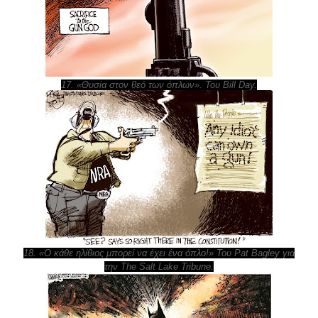
17. «Θυσία στον θεό των όπλων». Του Bill Day.
18. «Ο κάθε ηλίθιος μπορεί να έχει ένα όπλο!» Του Pat Bagley για
την The Salt Lake Tribune.