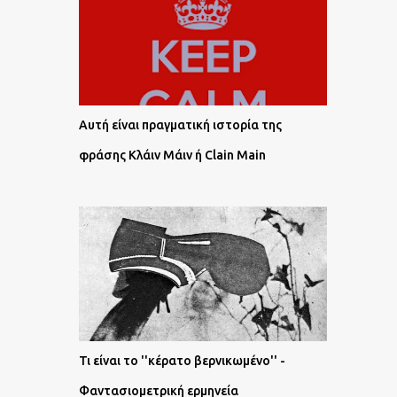
Αυτή είναι πραγματική ιστορία της
φράσης Κλάιν Μάιν ή Clain Main
Τι είναι το ''κέρατο βερνικωμένο'' -
Φαντασιομετρική ερμηνεία