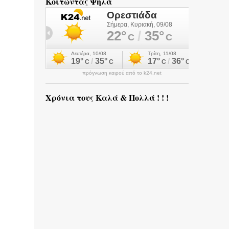
Κοιτώντας Ψηλά
πρόγνωση καιρού από το k24.net
Χρόνια τους Καλά & Πολλά ! ! !