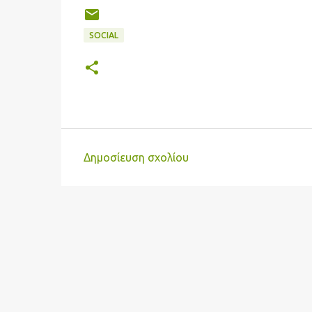
SOCIAL
Δημοσίευση σχολίου
Σ
χ
ό
λ
ι
α