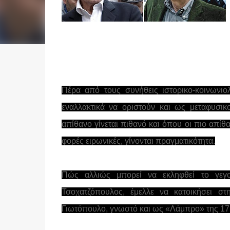
Πέρα από τους συνήθεις ιστορικο-κοινωνιο
εναλλακτικά να οριστούν και ως μεταφυσ
απίθανο γίνεται πιθανό και όπου οι πιο απίθ
φορές ειρωνικές, γίνονται πραγματικότητα.
Πώς αλλιώς μπορεί να εκληφθεί το γεγ
Τσοχατζόπουλος, έμελλε να κατοικήσει σ
Γιωτόπουλο, γνωστό και ως «Λάμπρο» της 17Ν,