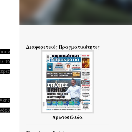
Διαφορετικές Πραγματικότητες
ούσαν
υ το
τερες
Άκης
νδρο
πρωτοσέλιδα