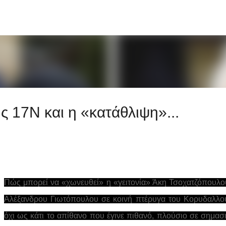
Μετάβαση στο κύριο περιεχόμενο
 17Ν και η «κατάθλιψη»...
Πώς μπορεί να «χωνευθεί» η «γειτονία» Άκη Τσοχατζόπουλο
Αλέξανδρου Γιωτόπουλου σε κοινή πτέρυγα του Κορυδαλλο
όχι ως κάτι το απίθανο που έγινε πιθανό, πλούσιο σε σημασ