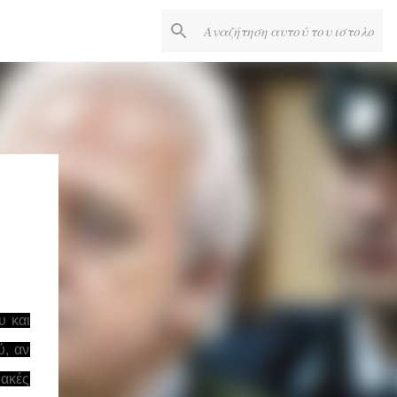
υ και
ύ, αν
ιακές