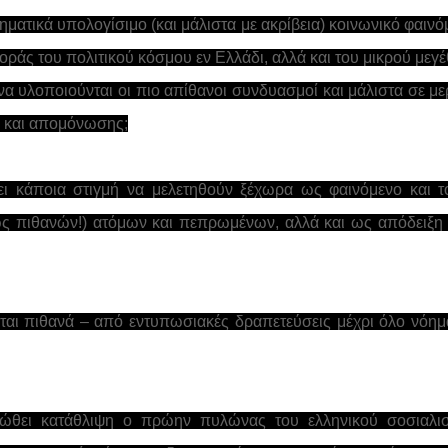
ηματικά υπολογίσιμο (και μάλιστα με ακρίβεια) κοινωνικό φαινό
ράς του πολιτικού κόσμου εν Ελλάδι, αλλά και του μικρού μεγ
 να υλοποιούνται οι πιο απίθανοι συνδυασμοί και μάλιστα σε με
ύ και απομόνωσης;
ει κάποια στιγμή να μελετηθούν ξέχωρα ως φαινόμενο και 
ώς πιθανών!) ατόμων και πεπρωμένων, αλλά και ως απόδειξη
ται πιθανά – από εντυπωσιακές δραπετεύσεις μέχρι όλο νόημ
ιώθει κατάθλιψη ο πρώην πυλώνας του ελληνικού σοσιαλισ