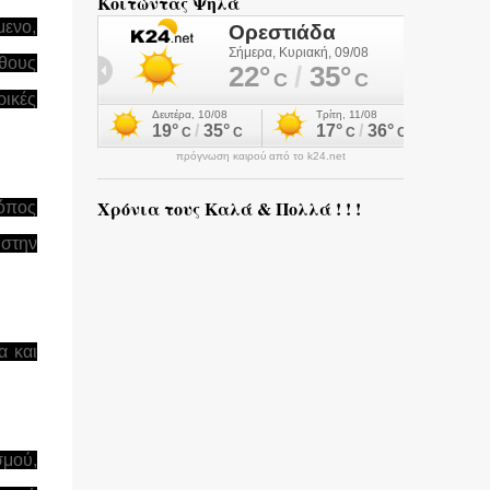
Κοιτώντας Ψηλά
μενο,
έθους
ρικές
πρόγνωση καιρού από το k24.net
Χρόνια τους Καλά & Πολλά ! ! !
τόπος
 στην
α και
μού,