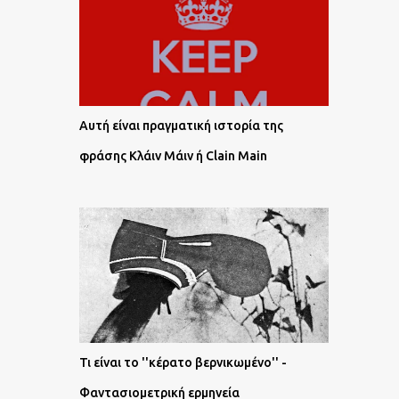
Αυτή είναι πραγματική ιστορία της
φράσης Κλάιν Μάιν ή Clain Main
Τι είναι το ''κέρατο βερνικωμένο'' -
Φαντασιομετρική ερμηνεία