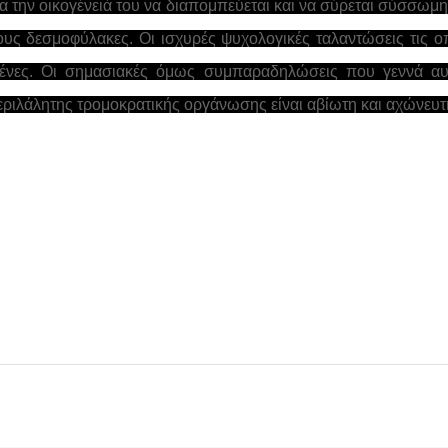
ία την οικογένειά του να διαπομπεύεται και να σύρεται σύσσωμ
 τους δεσμοφύλακες. Οι ισχυρές ψυχολογικές ταλαντώσεις τις ο
ημένες. Οι σημασιακές όμως συμπαραδηλώσεις που γεννά α
περιλάλητης τρομοκρατικής οργάνωσης είναι αβίωτη και αχώνευτ