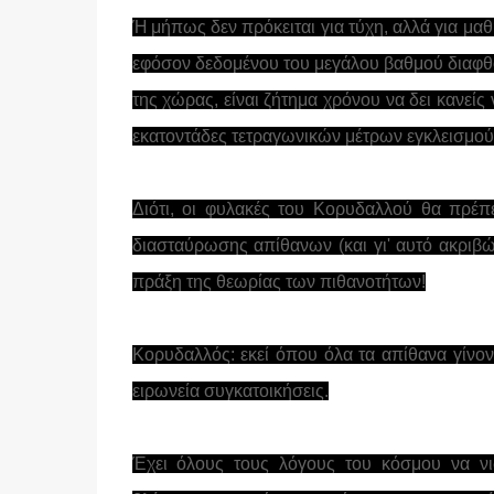
Ή μήπως δεν πρόκειται για τύχη, αλλά για μαθ
εφόσον δεδομένου του μεγάλου βαθμού διαφθο
της χώρας, είναι ζήτημα χρόνου να δει κανείς
εκατοντάδες τετραγωνικών μέτρων εγκλεισμο
Διότι, οι φυλακές του Κορυδαλλού θα πρέπ
διασταύρωσης απίθανων (και γι' αυτό ακριβ
πράξη της θεωρίας των πιθανοτήτων!
Κορυδαλλός: εκεί όπου όλα τα απίθανα γίνον
ειρωνεία συγκατοικήσεις.
Έχει όλους τους λόγους του κόσμου να ν