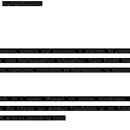
συμπαραδηλώσεις;
λογικούς ορισμούς περί κοινωνιών, οι τελευταίες θα μπορ
ικοί τόποι διασταυρωμένων πεπρωμένων. Χώροι δηλαδή όπο
ανες συμπτώσεις, συναντήσεις και διασταυρώσεις, τις περισσό
ονός ότι ο ωραίος Μπρυμέλ του ντόπιου σοσιαλισμού, 
την ίδια πτέρυγα των φυλακών Κορυδαλλού με τον Αλέξα
 αν όχι ως ειρωνεία της τύχης;