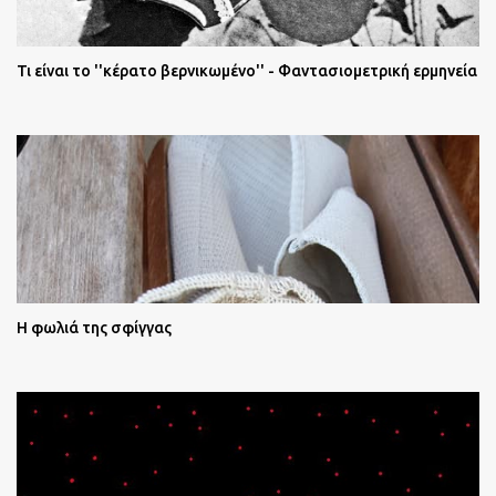
Τι είναι το ''κέρατο βερνικωμένο'' - Φαντασιομετρική ερμηνεία
Η φωλιά της σφίγγας