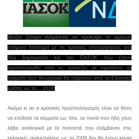
Μείζον ζήτημα αναμένεται να προκύψει το αμέσως
επόμενο διάστημα με τις κρατικές επιχορηγήσεις στη
Νέα Δημοκρατία και του ΠΑΣΟΚ που έχουν
προεισπραχθεί από τις τράπεζες με εγγυήσεις τα
χρήματα που θεωρητικά θα παίρνουν από το Ελληνικό
κράτος ως το… 2018!
Ακόμα κι αν ο κρατικός προϋπολογισμός είναι σε θέση
να επιδοτεί τα κόμματα ως τότε, τα ποσά που ήδη χουν
λάβει αναλογικά με τα ποσοστά που ελάμβαναν στις
εκλογικές αναμετρήσεις ως το 2009 δεν θα έχουν καμία