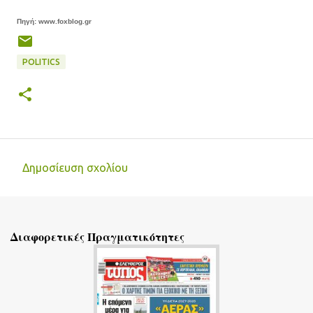
Πηγή: www.foxblog.gr
POLITICS
Δημοσίευση σχολίου
Σ
χ
ό
Διαφορετικές Πραγματικότητες
λ
ι
α