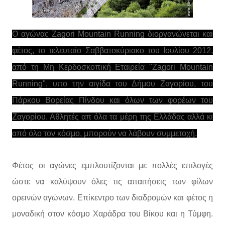
Ο αγώνας Zagori Mountain Running διοργανώνεται και
φέτος, το τελευταίο Σαββατοκύριακο του Ιουλίου 2012,
από τη Μη Κερδοσκοπική Εταιρεία "Zagori Mountain
Running", υπο την αιγίδα του Δήμου Ζαγορίου, του
Πάρκου Βορείας Πίνδου και όλων των φορέων του
Ζαγορίου. Αθλητές απ όλα τα μέρη της Ελλάδας αλλά κι
από όλο τον κόσμο, μπορούν να λάβουν συμμετοχή.
Φέτος οι αγώνες εμπλουτίζονται με πολλές επιλογές
ώστε να καλύψουν όλες τις απαιτήσεις των φίλων
ορεινών αγώνων. Επίκεντρο των διαδρομών και φέτος η
μοναδική στον κόσμο Χαράδρα του Βίκου και η Τύμφη.