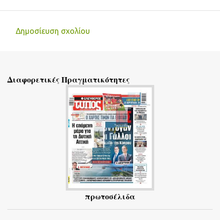
Δημοσίευση σχολίου
Σ
χ
ό
Διαφορετικές Πραγματικότητες
λ
ι
α
πρωτοσέλιδα