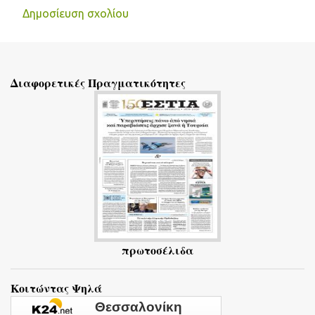
Δημοσίευση σχολίου
Σ
χ
ό
Διαφορετικές Πραγματικότητες
λ
ι
α
πρωτοσέλιδα
Κοιτώντας Ψηλά