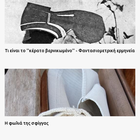
Τι είναι το ''κέρατο βερνικωμένο'' - Φαντασιομετρική ερμηνεία
Η φωλιά της σφίγγας