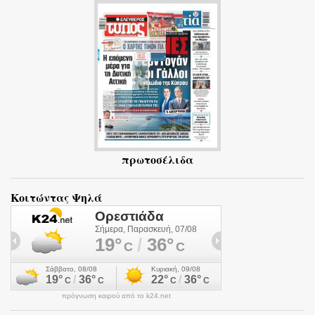
ι
α
πρωτοσέλιδα
Κοιτώντας Ψηλά
πρόγνωση καιρού από το k24.net