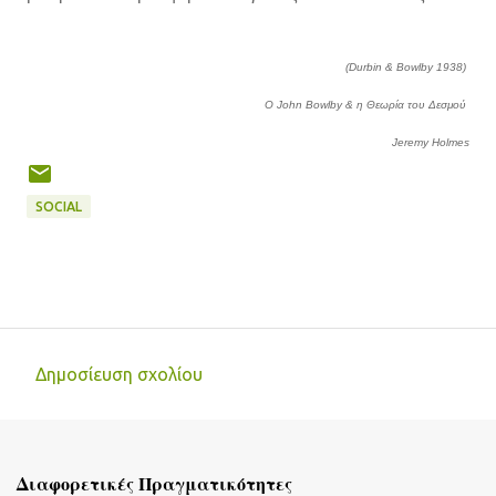
(Durbin & Bowlby 1938)
Ο John Bowlby & η Θεωρία του Δεσμού
Jeremy Holmes
SOCIAL
Δημοσίευση σχολίου
Σ
χ
ό
Διαφορετικές Πραγματικότητες
λ