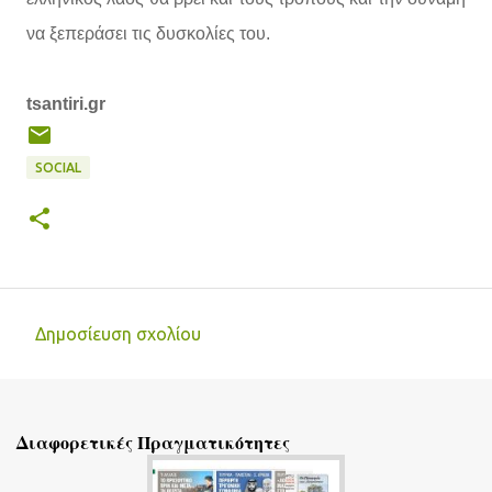
να ξεπεράσει τις δυσκολίες του.
tsantiri.gr
SOCIAL
Δημοσίευση σχολίου
Σ
χ
ό
Διαφορετικές Πραγματικότητες
λ
ι