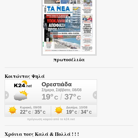
α
πρωτοσέλιδα
Κοιτώντας Ψηλά
πρόγνωση καιρού από το k24.net
Χρόνια τους Καλά & Πολλά ! ! !