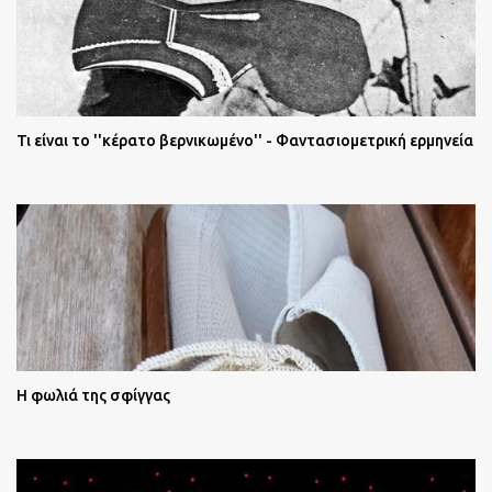
Τι είναι το ''κέρατο βερνικωμένο'' - Φαντασιομετρική ερμηνεία
Η φωλιά της σφίγγας